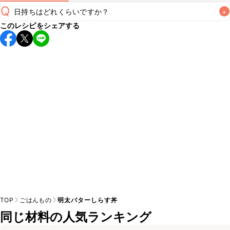
Q
日持ちはどれくらいですか？
+
このレシピをシェアする
こちらのレシピは出来たてをお召し上がりいただくことをお
すすめします。

A
※日持ちは目安です。
こちら
の注意事項をご確認の上、正し
TOP
ごはんもの
明太バターしらす丼
同じ材料の人気ランキング