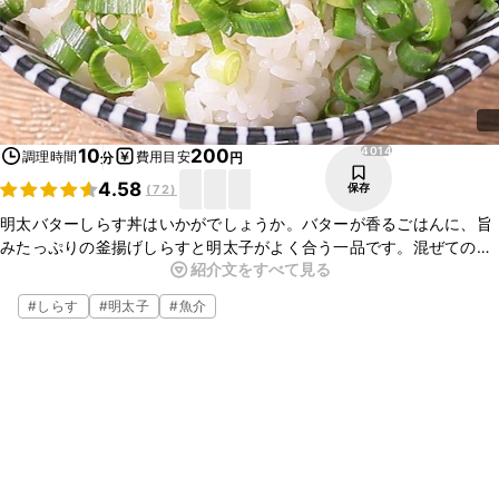
4014
10
200
調理時間
費用目安
分
円
4.58
保存
(
72
)
明太バターしらす丼はいかがでしょうか。バターが香るごはんに、旨
みたっぷりの釜揚げしらすと明太子がよく合う一品です。混ぜてのせ
紹介文をすべて見る
るだけで作れるので、朝食や忙しい日のランチにもぴったりですよ。
ぜひお試しくださいね。
#
しらす
#
明太子
#
魚介