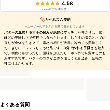
4.58
72
人の平均満足度
たべれぽ AI要約
※ユーザーの声をAIが自動で要約しています
バターの風味と明太子の旨みが絶妙にマッチ
した丼ぶりは、驚く
ほどの美味しさで何杯でも食べられます。しらすの塩気とネギの
香りが全体を引き立て、素材の相性が抜群。冷めても美味しく、
おにぎりにアレンジしても絶品です。
3分で作れる手軽さ
も魅力
で、朝食にもぴったり。薬味を加えたり、ポン酢で味変するのも
おすすめです。バターのコクが全体を優しく包み込み、至福の一
杯に仕上がります。
よくある質問