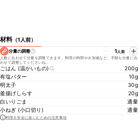
材料
（
1人前
）
1
分量の調整
人前
人数に合わせて分量を調整できます。料理の時間や火加減など、手順も分量に合
わせて調整してくださいね。
ごはん (温かいもの)
200g
有塩バター
10g
明太子
30g
釜揚げしらす
20g
白いりごま
適量
小ねぎ (小口切り)
適量
料理を安全に楽しむための注意事項