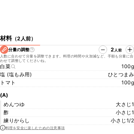
材料
（
2人前
）
2
分量の調整
人前
人数に合わせて分量を調整できます。料理の時間や火加減など、手順も分量に合
わせて調整してくださいね。
白菜
100g
塩 (塩もみ用)
ひとつまみ
トマト
100g
(A)
めんつゆ
大さじ1
酢
小さじ1
練りからし
小さじ1/2
料理を安全に楽しむための注意事項