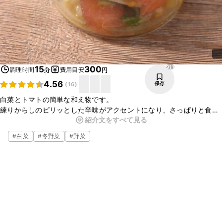
911
15
300
調理時間
費用目安
分
円
4.56
保存
(
16
)
白菜とトマトの簡単な和え物です。
練りからしのピリッとした辛味がアクセントになり、さっぱりと食べ
紹介文をすべて見る
ることが出来ます。
あともう一品というときの副菜や箸休めとしてもオススメですよ。ぜ
#
白菜
#
冬野菜
#
野菜
ひ作ってみてくださいね。