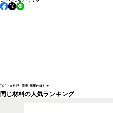
保存期間は冷蔵で翌日中が目安です。なるべくお早めにお召
し上がりください。

A
※日持ちは目安です。
こちら
の注意事項をご確認の上、正し
TOP
肉料理
旨辛 麻婆かぼちゃ
同じ材料の人気ランキング