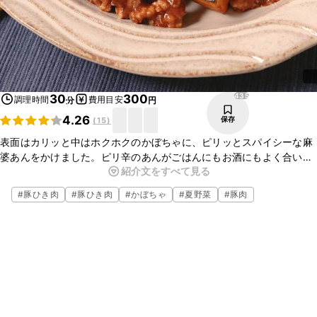
435
30
300
調理時間
費用目安
分
円
4.26
保存
(
15
)
表面はカリッと中はホクホクのかぼちゃに、ピリッとスパイシーな麻
婆あんをかけました。ピリ辛のあんがごはんにもお酒にもよく合いま
紹介文をすべて見る
すよ。ぜひ作ってみてくださいね。
#
豚ひき肉
#
豚ひき肉
#
かぼちゃ
#
夏野菜
#
豚肉