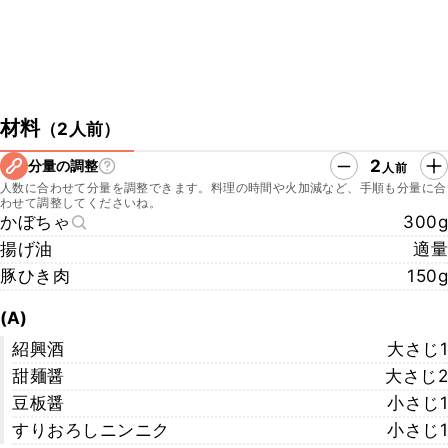
材料
（
2人前
）
2
分量の調整
人前
人数に合わせて分量を調整できます。料理の時間や火加減など、手順も分量に合
わせて調整してくださいね。
かぼちゃ
300g
揚げ油
適量
豚ひき肉
150g
(A)
紹興酒
大さじ1
甜麺醤
大さじ2
豆板醤
小さじ1
すりおろしニンニク
小さじ1