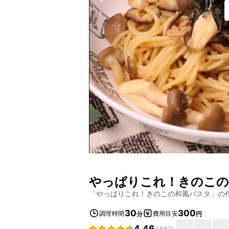
やっぱりこれ！きのこの
「
やっぱりこれ！きのこの和風パスタ
」の
30
300
調理時間
費用目安
分
円
4.46
(
592
)