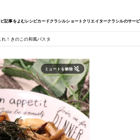
シピ
記事をよむ
レシピカード
クラシルショート
クリエイター
クラシルのサー
これ！きのこの和風パスタ
ミュートを解除