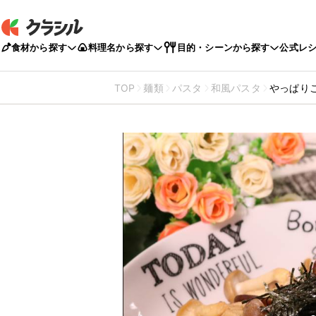
食材から探す
料理名から探す
目的・シーンから探す
公式レ
TOP
麺類
パスタ
和風パスタ
やっぱり