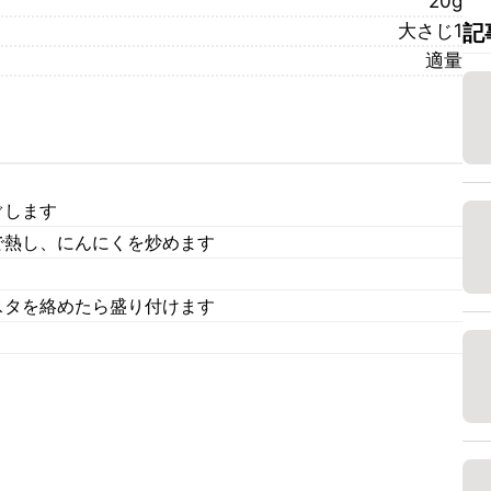
20g
大さじ1
記
適量
ぐします
で熱し、にんにくを炒めます
タを絡めたら盛り付けます