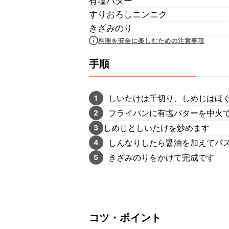
有塩バター
すりおろしニンニク
きざみのり
料理を安全に楽しむための注意事項
手順
しいたけは千切り、しめじはほ
1
フライパンに有塩バターを中火
2
しめじとしいたけを炒めます
3
しんなりしたら醤油を加えてパス
4
きざみのりをかけて完成です
5
コツ・ポイント