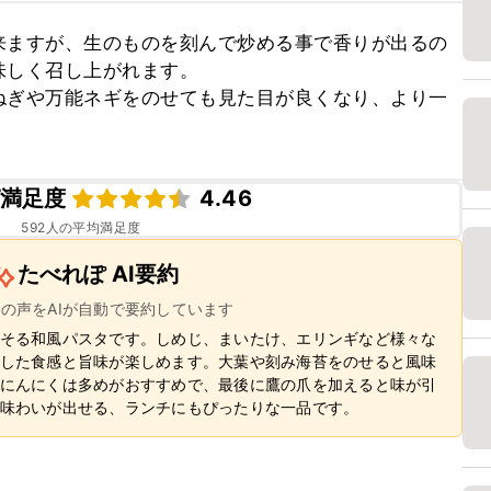
来ますが、生のものを刻んで炒める事で香りが出るの
しく召し上がれます。

ねぎや万能ネギをのせても見た目が良くなり、より一
満足度
4.46
592
人の平均満足度
たべれぽ AI要約
ーの声をAIが自動で要約しています
そる和風パスタです。しめじ、まいたけ、エリンギなど様々な
した食感と旨味が楽しめます。大葉や刻み海苔をのせると風味
にんにくは多めがおすすめで、最後に鷹の爪を加えると味が引
味わいが出せる、ランチにもぴったりな一品です。