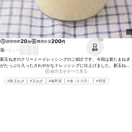
495
20
200
調理時間
費用目安
分
円
レビュー
保存
新玉ねぎのクリーミードレッシングのご紹介です。今回は新たまねぎ
がたっぷり入ったさわやかなドレッシングに仕上げました。新玉ねぎ
紹介文をすべて見る
はドレッシングにもぴったりです。色々なお料理にかけてもお楽しみ
頂けますよ。ぜひ、作ってみてくださいね。
#
新玉ねぎ
#
玉ねぎ
#
春野菜
#
春（3–5月）
#
野菜