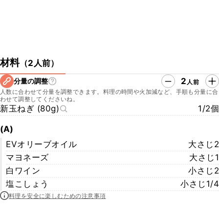
材料
（
2人前
）
2
分量の調整
人前
人数に合わせて分量を調整できます。料理の時間や火加減など、手順も分量に合
わせて調整してくださいね。
新玉ねぎ (80g)
1/2個
(A)
EVオリーブオイル
大さじ2
マヨネーズ
大さじ1
白ワイン
小さじ2
塩こしょう
小さじ1/4
料理を安全に楽しむための注意事項