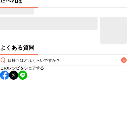
たべれぽ
よくある質問
Q
日持ちはどれくらいですか？
+
このレシピをシェアする
保存期間は冷蔵で2~3日が目安です。なるべくお早めにお召
し上がりください。

A
※日持ちは目安です。
こちら
の注意事項をご確認の上、正し