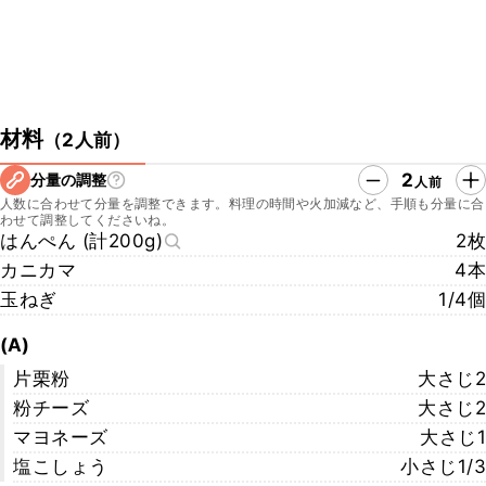
材料
（
2人前
）
2
分量の調整
人前
人数に合わせて分量を調整できます。料理の時間や火加減など、手順も分量に合
わせて調整してくださいね。
はんぺん (計200g)
2枚
カニカマ
4本
玉ねぎ
1/4個
(A)
片栗粉
大さじ2
粉チーズ
大さじ2
マヨネーズ
大さじ1
塩こしょう
小さじ1/3