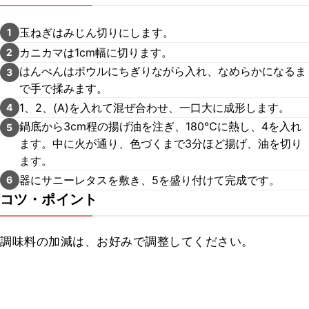
玉ねぎはみじん切りにします。
1
カニカマは1cm幅に切ります。
2
はんぺんはボウルにちぎりながら入れ、なめらかになるま
3
で手で揉みます。
1、2、(A)を入れて混ぜ合わせ、一口大に成形します。
4
鍋底から3cm程の揚げ油を注ぎ、180℃に熱し、4を入れ
5
ます。中に火が通り、色づくまで3分ほど揚げ、油を切り
ます。
器にサニーレタスを敷き、5を盛り付けて完成です。
6
コツ・ポイント
調味料の加減は、お好みで調整してください。