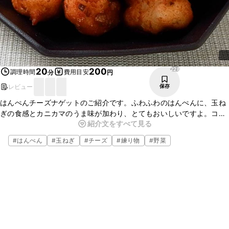
228
20
200
調理時間
費用目安
分
円
レビュー
保存
はんぺんチーズナゲットのご紹介です。ふわふわのはんぺんに、玉ね
ぎの食感とカニカマのうま味が加わり、とてもおいしいですよ。コロ
紹介文をすべて見る
ンとかわいらしい一口サイズなので、食べやすく、お酒のおつまみに
もぴったりです。ぜひお試しくださいね。
#
はんぺん
#
玉ねぎ
#
チーズ
#
練り物
#
野菜