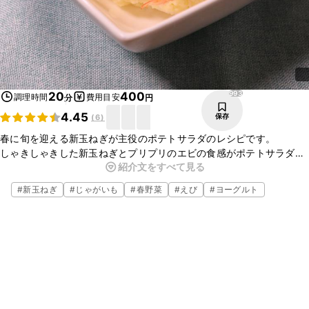
993
20
400
調理時間
費用目安
分
円
4.45
保存
(
6
)
春に旬を迎える新玉ねぎが主役のポテトサラダのレシピです。
しゃきしゃきした新玉ねぎとプリプリのエビの食感がポテトサラダの
紹介文をすべて見る
いいアクセントになります。
とっても簡単なので是非作ってみてはいかがでしょうか。
#
新玉ねぎ
#
じゃがいも
#
春野菜
#
えび
#
ヨーグルト