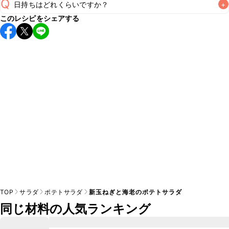
Q
日持ちはどれくらいですか？
+
このレシピをシェアする
保存期間は冷蔵で当日中が目安です。なるべくお早めにお召
し上がりください。

A
※日持ちは目安です。
こちら
の注意事項をご確認の上、正し
TOP
サラダ
ポテトサラダ
新玉ねぎと海老のポテトサラダ
同じ材料の人気ランキング