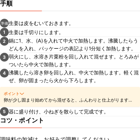
手順
生姜は皮をむいておきます。
準備
生姜は千切りにします。
1
鍋に1、水、(A)を入れて中火で加熱します。沸騰したらう
2
どんを入れ、パッケージの表記より1分短く加熱します。
弱火にし、水溶き片栗粉を回し入れて混ぜます。とろみが
3
ついたら中火で加熱します。
沸騰したら溶き卵を回し入れ、中火で加熱します。軽く混
4
ぜ、卵が固まったら火から下ろします。
ポイント
卵が少し固まり始めてから混ぜると、ふんわりと仕上がります
よ。
器に盛り付け、小ねぎを散らして完成です。
5
コツ・ポイント
調味料の加減は、お好みで調整してください。
