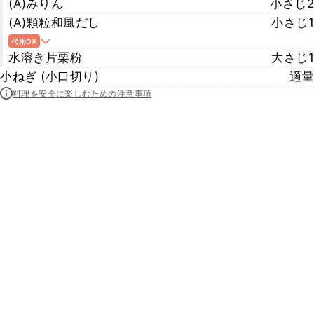
(A)みりん
小さじ2
(A)顆粒和風だし
小さじ1
代用OK
水溶き片栗粉
大さじ1
小ねぎ (小口切り)
適量
料理を安全に楽しむための注意事項