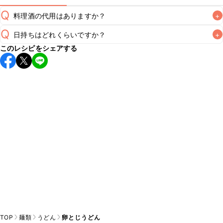
Q
料理酒の代用はありますか？
+
Q
日持ちはどれくらいですか？
+
A
このレシピをシェアする
こちらのレシピは出来たてをお召し上がりいただくことをお
すすめします。

A
※日持ちは目安です。
こちら
の注意事項をご確認の上、正し
TOP
麺類
うどん
卵とじうどん