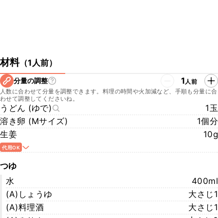
材料
（
1人前
）
1
分量の調整
人前
人数に合わせて分量を調整できます。料理の時間や火加減など、手順も分量に合
わせて調整してくださいね。
うどん (ゆで)
1玉
溶き卵 (Mサイズ)
1個分
生姜
10g
代用OK
つゆ
水
400ml
(A)しょうゆ
大さじ1
(A)料理酒
大さじ1