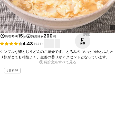
40.1K
15
200
調理時間
費用目安
分
円
4.43
保存
(
925
)
シンプルな卵とじうどんのご紹介です。とろみのついたつゆとふんわ
り卵がとても相性よく、生姜の香りがアクセントとなっています。さ
紹介文をすべて見る
さっとお作りいただけますので、お昼ごはんや夜食にもおすすめで
す。ぜひ試してみてくださいね。
#
卵料理