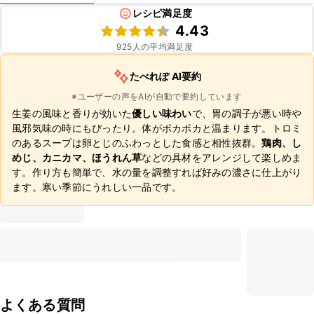
レシピ満足度
4.43
925
人の平均満足度
たべれぽ AI要約
※ユーザーの声をAIが自動で要約しています
生姜の風味と香りが効いた
優しい味わい
で、胃の調子が悪い時や
風邪気味の時にもぴったり。体がポカポカと温まります。トロミ
のあるスープは卵とじのふわっとした食感と相性抜群。
鶏肉、し
めじ、カニカマ、ほうれん草
などの具材をアレンジして楽しめま
す。作り方も簡単で、水の量を調整すれば好みの濃さに仕上がり
ます。寒い季節にうれしい一品です。
よくある質問