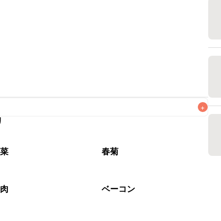
+
リ
がりいただくことをおすすめします。

野菜
春菊
工肉
ベーコン