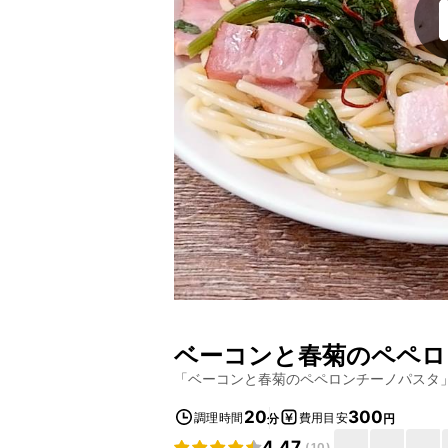
ベーコンと春菊のペペロ
「
ベーコンと春菊のペペロンチーノパスタ
20
300
調理時間
費用目安
分
円
4.47
(
10
)