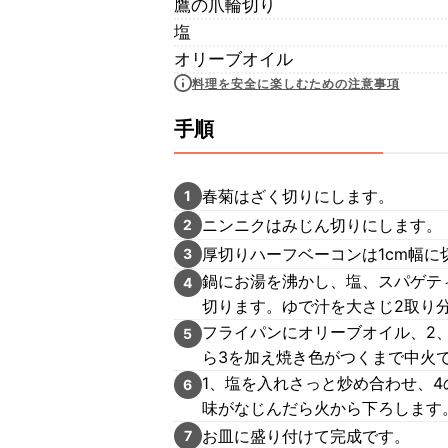
鷹の爪輪切り
塩
オリーブオイル
料理を安全に楽しむための注意事項
手順
春菊はざく切りにします。
1
ニンニクはみじん切りにします。
2
厚切りハーフベーコンは1cm幅に
3
鍋にお湯を沸かし、塩、スパゲテ
4
切ります。ゆで汁を大さじ2取り
フライパンにオリーブオイル、2
5
ら3を加え焼き色がつくまで中火
1、塩を入れさっと炒め合わせ、
6
味がなじんだら火から下ろします
お皿に盛り付けて完成です。
7