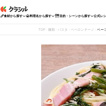
食材から探す
料理名から探す
目的・シーンから探す
公式レ
TOP
麺類
パスタ
ペペロンチーノ
ベー