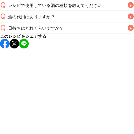
Q
レシピで使用している酒の種類を教えてください
+
Q
酒の代用はありますか？
+
A
Q
日持ちはどれくらいですか？
+
A
このレシピをシェアする
保存期間は冷蔵で翌日中が目安です。なるべくお早めにお召
し上がりください。

A
※日持ちは目安です。
こちら
の注意事項をご確認の上、正し