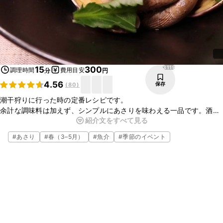
3119
15
300
調理時間
費用目安
分
円
4.56
保存
(
80
)
潮干狩りに行った時の定番レシピです。
余計な調味料は加えず、シンプルにあさりを味わえる一品です。酒蒸
紹介文をすべて見る
しにすることでふっくらとした食感のあさりが楽しめ、ついつい手が
止まらなくなるはず！日本酒にも合うので、ぜひお試しください！
#
あさり
#
春（3–5月）
#
魚介
#
季節のイベント