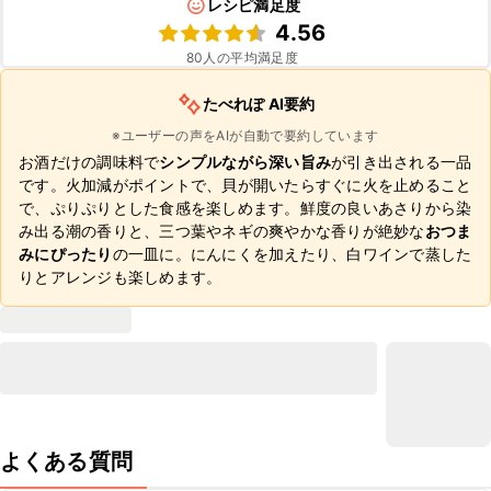
レシピ満足度
4.56
80
人の平均満足度
たべれぽ AI要約
※ユーザーの声をAIが自動で要約しています
お酒だけの調味料で
シンプルながら深い旨み
が引き出される一品
です。火加減がポイントで、貝が開いたらすぐに火を止めること
で、ぷりぷりとした食感を楽しめます。鮮度の良いあさりから染
み出る潮の香りと、三つ葉やネギの爽やかな香りが絶妙な
おつま
みにぴったり
の一皿に。にんにくを加えたり、白ワインで蒸した
りとアレンジも楽しめます。
よくある質問