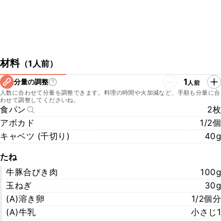
材料
（
1人前
）
1
分量の調整
人前
人数に合わせて分量を調整できます。料理の時間や火加減など、手順も分量に合
わせて調整してくださいね。
食パン
2枚
アボカド
1/2個
キャベツ (千切り)
40g
たね
牛豚合びき肉
100g
玉ねぎ
30g
(A)溶き卵
1/2個分
(A)牛乳
小さじ1