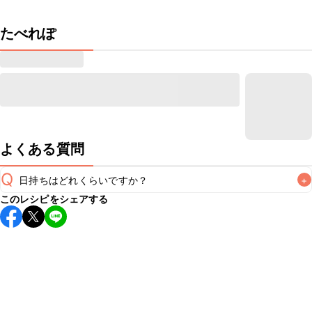
たべれぽ
よくある質問
Q
日持ちはどれくらいですか？
+
このレシピをシェアする
保存期間は冷蔵で当日中が目安です。なるべくお早めにお召
し上がりください。

A
※日持ちは目安です。
こちら
の注意事項をご確認の上、正し