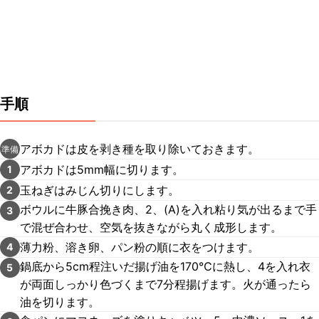
手順
アボカドは皮を剥き種を取り除いておきます。
準備
アボカドは5mm幅に切ります。
1
玉ねぎはみじん切りにします。
2
ボウルに牛豚合挽き肉、2、(A)を入れ粘り気が出るまで手
3
で混ぜ合わせ、空気を抜きながら丸く成形します。
薄力粉、溶き卵、パン粉の順に衣をつけます。
4
鍋底から5cm程注いだ揚げ油を170℃に熱し、4を入れ衣
5
が両面しっかり色づくまで7分程揚げます。火が通ったら
油を切ります。