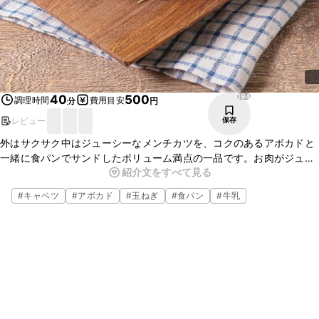
194
40
500
調理時間
費用目安
分
円
レビュー
保存
外はサクサク中はジューシーなメンチカツを、コクのあるアボカドと
一緒に食パンでサンドしたボリューム満点の一品です。お肉がジュー
紹介文をすべて見る
シーでがっつりのメンチカツは、アボカドと食パンに相性抜群です。
がっつり食べたい時などにもぜひ、作ってみてはいかがでしょうか。
#
キャベツ
#
アボカド
#
玉ねぎ
#
食パン
#
牛乳