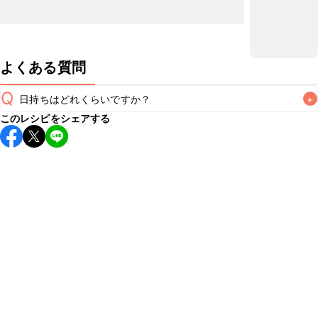
よくある質問
Q
日持ちはどれくらいですか？
+
このレシピをシェアする
保存期間は冷蔵で当日中が目安です。なるべくお早めにお召
し上がりください。

A
※日持ちは目安です。
こちら
の注意事項をご確認の上、正し