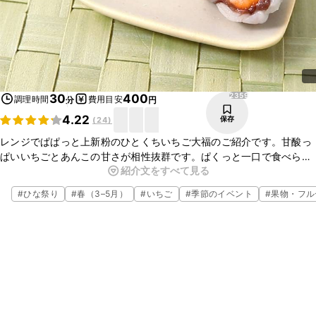
2359
30
400
調理時間
費用目安
分
円
4.22
保存
(
24
)
レンジでぱぱっと上新粉のひとくちいちご大福のご紹介です。甘酸っ
ぱいいちごとあんこの甘さが相性抜群です。ぱくっと一口で食べられ
紹介文をすべて見る
る食べやすいサイズになっています。お好みでいちご以外のフルーツ
を入れてもいいですね。
#
ひな祭り
#
春（3–5月）
#
いちご
#
季節のイベント
#
果物・フル