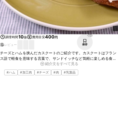
200
10
400
調理時間
費用目安
分
円
レビュー
保存
チーズとハムを挟んだカスクートのご紹介です。カスクートはフラン
ス語で軽食を意味する言葉で、サンドイッチなど気軽に楽しめる食事
紹介文をすべて見る
を指します。ハムとチーズにマスタードを効かせたソースが味のバラ
ンスがよく、シンプルに楽しめる一品です。
#
ハム
#
加工肉
#
チーズ
#
肉
#
乳製品