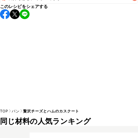
このレシピをシェアする
保存期間は冷蔵で当日中が目安です。なるべくお早めにお召
し上がりください。

A
※日持ちは目安です。
こちら
の注意事項をご確認の上、正し
TOP
パン
贅沢チーズとハムのカスクート
同じ材料の人気ランキング