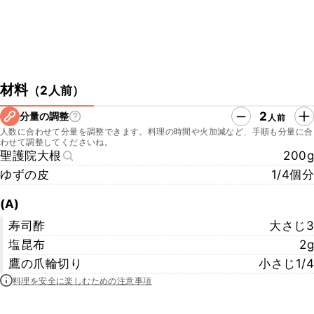
材料
（
2人前
）
2
分量の調整
人前
人数に合わせて分量を調整できます。料理の時間や火加減など、手順も分量に合
わせて調整してくださいね。
聖護院大根
200g
ゆずの皮
1/4個分
(A)
寿司酢
大さじ3
塩昆布
2g
鷹の爪輪切り
小さじ1/4
料理を安全に楽しむための注意事項