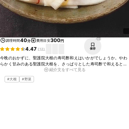
269
40
300
調理時間
費用目安
分
円
4.47
保存
(
12
)
今晩のおかずに、聖護院大根の寿司酢和えはいかがでしょうか。やわ
らかく甘みのある聖護院大根を、さっぱりとした寿司酢で和えると、
紹介文をすべて見る
ごはんにぴったりのおかずになりますよ。簡単に作れるので、ぜひお
試しくださいね。
#
大根
#
野菜