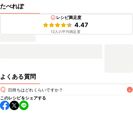
たべれぽ
レシピ満足度
4.47
12
人の平均満足度
よくある質問
Q
日持ちはどれくらいですか？
+
このレシピをシェアする
保存期間は冷蔵で当日中が目安です。なるべくお早めにお召
し上がりください。

A
※日持ちは目安です。
こちら
の注意事項をご確認の上、正し