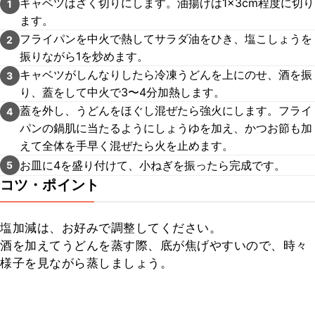
キャベツはざく切りにします。油揚げは1×3cm程度に切り
1
ます。
フライパンを中火で熱してサラダ油をひき、塩こしょうを
2
振りながら1を炒めます。
キャベツがしんなりしたら冷凍うどんを上にのせ、酒を振
3
り、蓋をして中火で3〜4分加熱します。
蓋を外し、うどんをほぐし混ぜたら強火にします。フライ
4
パンの鍋肌に当たるようにしょうゆを加え、かつお節も加
えて全体を手早く混ぜたら火を止めます。
お皿に4を盛り付けて、小ねぎを振ったら完成です。
5
コツ・ポイント
塩加減は、お好みで調整してください。

酒を加えてうどんを蒸す際、底が焦げやすいので、時々
様子を見ながら蒸しましょう。