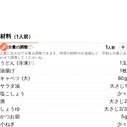
材料
（
1人前
）
1
分量の調整
人前
人数に合わせて分量を調整できます。料理の時間や火加減など、手順も分量に合
わせて調整してくださいね。
うどん (冷凍)
1玉
油揚げ
1枚
キャベツ (大)
80g
サラダ油
大さじ1
塩こしょう
少々
酒
大さじ2
しょうゆ
大さじ2/3
かつお節
5g
小ねぎ
少々