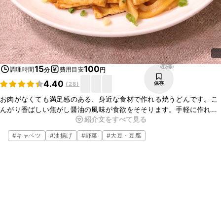
3623
15
100
調理時間
費用目安
分
円
4.40
保存
(
28
)
お肉がなくても満足感のある、身近な食材で作れる焼うどんです。こ
んがり香ばしい焦がし醤油の風味が食欲をそそります。手軽に作れる
紹介文をすべて見る
ので、簡単に済ませたい時の昼ごはんや、夜食にオススメです。ぜひ
お試しください。
#
キャベツ
#
油揚げ
#
野菜
#
大豆・豆腐