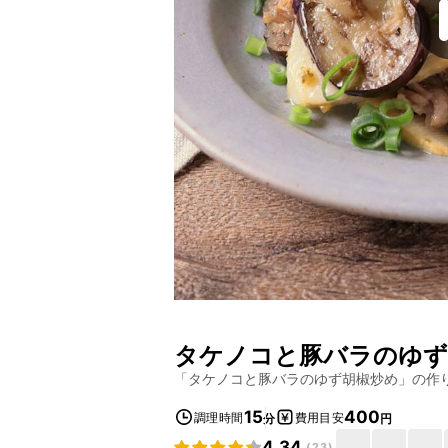
タケノコと豚バラのゆず
「
タケノコと豚バラのゆず胡椒炒め
」の作
15
400
調理時間
費用目安
分
円
4.34
(
23
)