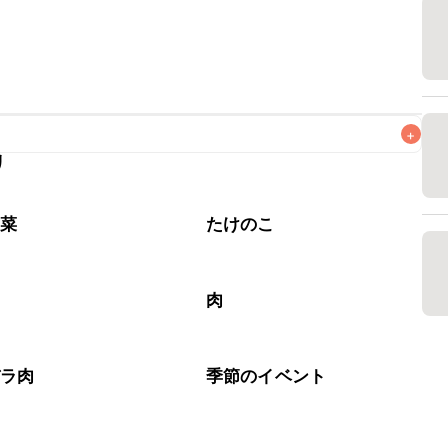
+
リ
なるべくお早めにお召し上がりください。

野菜
たけのこ
す
肉
バラ肉
季節のイベント