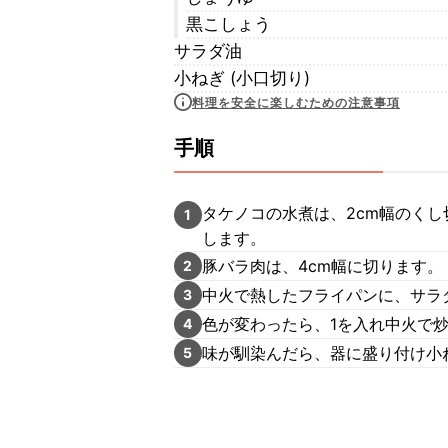
黒こしょう
サラダ油
小ねぎ (小口切り)
料理を安全に楽しむための注意事項
手順
タケノコの水煮は、2cm幅のくし
1
します。
豚バラ肉は、4cm幅に切ります。
2
中火で熱したフライパンに、サラ
3
色が変わったら、1を入れ中火で炒
4
味が馴染んだら、器に盛り付け小
5