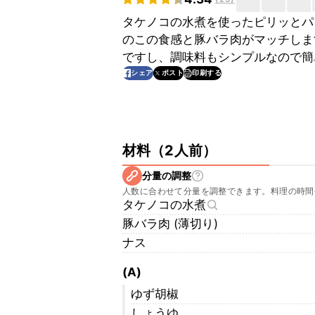
タケノコの水煮を使ったピリッとパ
のこの食感と豚バラ肉がマッチしま
ですし、調味料もシンプルなので簡
印刷する
シェア
ポスト
材料
（
2人前
）
分量の調整
人数に合わせて分量を調整できます。料理の時間
タケノコの水煮
豚バラ肉 (薄切り)
ナス
(A)
ゆず胡椒
しょうゆ