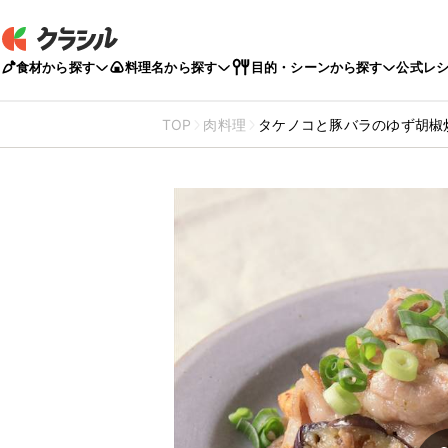
食材から探す
料理名から探す
目的・シーンから探す
公式レ
TOP
肉料理
タケノコと豚バラのゆず胡椒