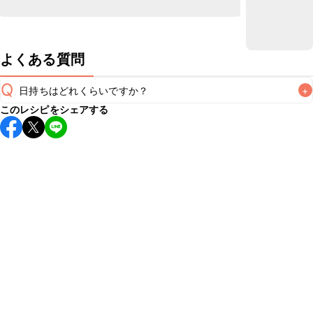
よくある質問
Q
日持ちはどれくらいですか？
+
このレシピをシェアする
保存期間は冷蔵で当日中が目安です。なるべくお早めにお召
し上がりください。

A
※日持ちは目安です。
こちら
の注意事項をご確認の上、正し