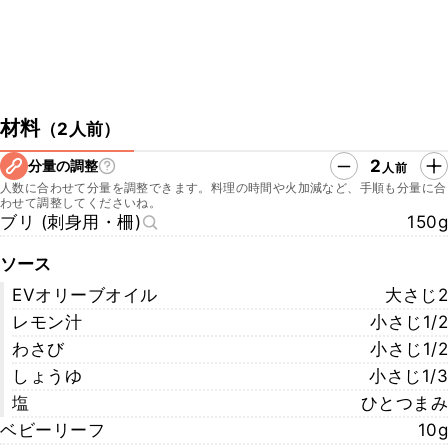
材料
（
2人前
）
2
分量の調整
人前
人数に合わせて分量を調整できます。料理の時間や火加減など、手順も分量に合
わせて調整してくださいね。
ブリ (刺身用・柵)
150g
ソース
EVオリーブオイル
大さじ2
レモン汁
小さじ1/2
わさび
小さじ1/2
しょうゆ
小さじ1/3
塩
ひとつまみ
ベビーリーフ
10g