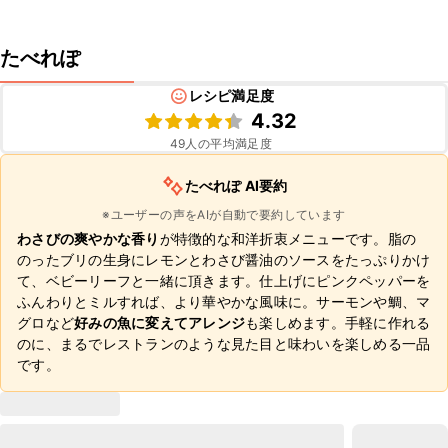
たべれぽ
レシピ満足度
4.32
49
人の平均満足度
たべれぽ AI要約
※ユーザーの声をAIが自動で要約しています
わさびの爽やかな香り
が特徴的な和洋折衷メニューです。脂の
のったブリの生身にレモンとわさび醤油のソースをたっぷりかけ
て、ベビーリーフと一緒に頂きます。仕上げにピンクペッパーを
ふんわりとミルすれば、より華やかな風味に。サーモンや鯛、マ
グロなど
好みの魚に変えてアレンジ
も楽しめます。手軽に作れる
のに、まるでレストランのような見た目と味わいを楽しめる一品
です。