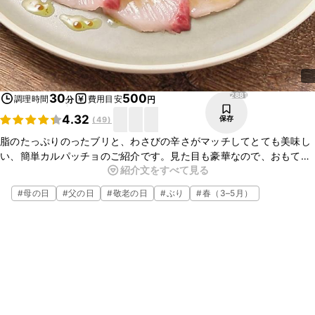
2881
30
500
調理時間
費用目安
分
円
4.32
保存
(
49
)
脂のたっぷりのったブリと、わさびの辛さがマッチしてとても美味し
い、簡単カルパッチョのご紹介です。見た目も豪華なので、おもてな
紹介文をすべて見る
しにもぴったりですよ。どなたでも簡単にお作りいただけますので、
この機会に是非作ってみてくださいね。
#
母の日
#
父の日
#
敬老の日
#
ぶり
#
春（3–5月）