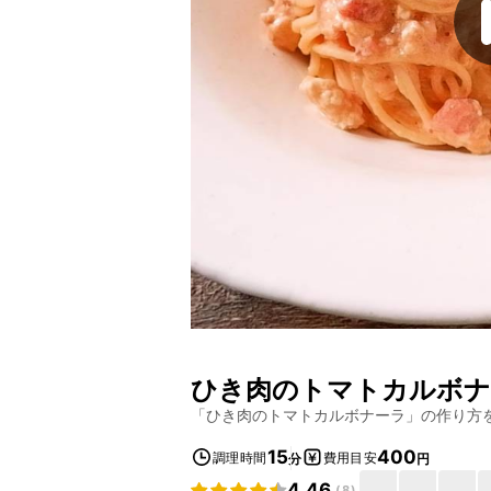
ひき肉のトマトカルボナ
「
ひき肉のトマトカルボナーラ
」の作り方
15
400
調理時間
費用目安
分
円
4.46
(
8
)