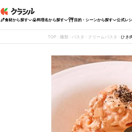
食材から探す
料理名から探す
目的・シーンから探す
公式レ
TOP
麺類
パスタ
クリームパスタ
ひき