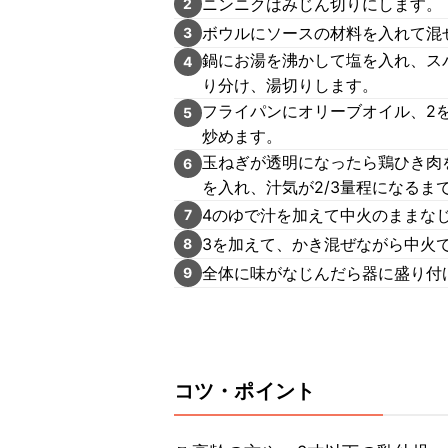
ニンニクはみじん切りにします。
2
ボウルにソースの材料を入れて混
3
鍋にお湯を沸かして塩を入れ、ス
4
り分け、湯切りします。
フライパンにオリーブオイル、2
5
炒めます。
玉ねぎが透明になったら鶏ひき肉
6
を入れ、汁気が2/3量程になるま
4のゆで汁を加えて中火のままな
7
3を加えて、かき混ぜながら中火
8
全体に味がなじんだら器に盛り付
9
コツ・ポイント