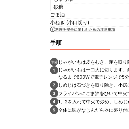
砂糖
ごま油
小ねぎ (小口切り)
料理を安全に楽しむための注意事項
手順
じゃがいもは皮をむき、芽を取り
準備
じゃがいもは一口大に切ります。
1
なるまで600Wで電子レンジで5
しめじは石づきを取り除き、小房
2
フライパンにごま油をひいて中火
3
1、2を入れて中火で炒め、しめじ
4
全体に味がなじんだら器に盛り付
5