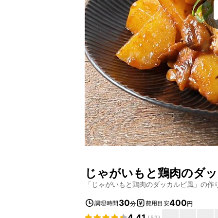
じゃがいもと鶏肉のダッ
「
じゃがいもと鶏肉のダッカルビ風
」の作
30
400
調理時間
費用目安
分
円
4.41
(
52
)