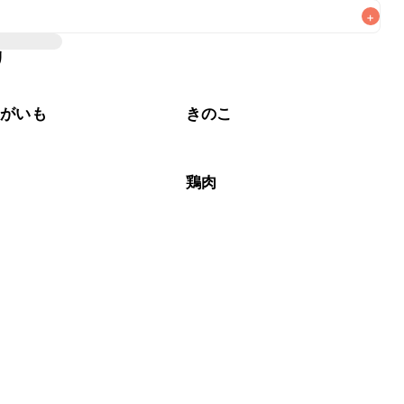
+
いただけますが、メインの味付けとして使用している場合は
、 
こちら
 の食材で味を調えて仕上げることをおすすめいたし
リ
材なため、お子様や辛い味付けが苦手な方は風味や刺激を強
る食材や味付けにつきましては普段のお子様の食事内容にあ
いただけるかをご判断いただいた上で、安全にクラシルレシ
ゃがいも
きのこ
鶏肉