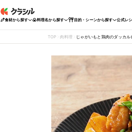
食材から探す
料理名から探す
目的・シーンから探す
公式レ
TOP
肉料理
じゃがいもと鶏肉のダッカル