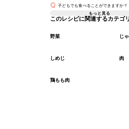
Q
子どもでも食べることができますか？
使用量が少ない場合は省いてもお作り
A
省くと味がぼやける可能性があるため
もっと見る
このレシピに関連するカテゴ
コチュジャンは甘辛い風味が特徴の食
く感じる可能性がございます。使用す
A
わせて変更し、ご家庭でお召し上がり
野菜
じ
しめじ
肉
鶏もも肉