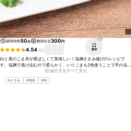
394
50
300
調理時間
費用目安
分
円
4.54
保存
(
7
)
白と黒のごま衣が香ばしくて美味しい！塩麹ささみ揚げのレシピで
す。塩麹で漬け込むので柔らかく、いりごまも2色使うことで手の込
紹介文をすべて見る
んだ一品に見えますね。おかずにはもちろん、お酒のお供やお弁当に
もぴったりですよ！
#
ささみ
#
鶏肉
#
肉