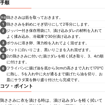
手順
鶏ささみは筋を取っておきます。
準備
鶏ささみを斜めにそぎ切りにして2等分にします。
1
ジッパー付き保存用袋に1、漬け込みダレの材料を入れて
2
よく揉み込み、冷蔵庫で30分漬け込みます。
ボウルに溶き卵、薄力粉を入れてよく混ぜます。
3
バットに白いりごま、黒いりごまを入れ混ぜます。
4
2の鶏ささみに付いた漬けダレを軽く拭き取り、3、4の順
5
に付けます。
フライパンに揚げ油を底から3cmの高さまで入れて170℃
6
に熱し、5を入れ中に火が通るまで揚げたら油を切り、お
皿にサラダ菜を飾り盛り付けたら完成です。
コツ・ポイント
鶏ささみに衣を漬ける時は、漬け込みダレを軽く拭いて