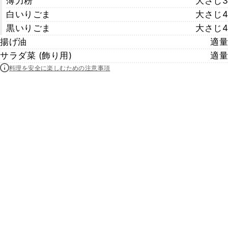
薄力粉
大さじ3
白いりごま
大さじ4
黒いりごま
大さじ4
揚げ油
適量
サラダ菜 (飾り用)
適量
料理を安全に楽しむための注意事項