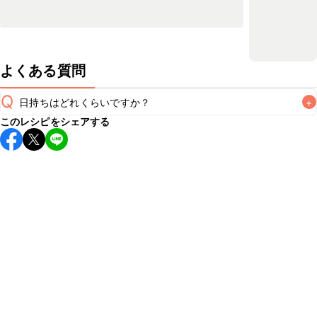
よくある質問
Q
日持ちはどれくらいですか？
+
このレシピをシェアする
保存期間は冷蔵で翌日中が目安です。なるべくお早めにお召
し上がりください。

A
※日持ちは目安です。
こちら
の注意事項をご確認の上、正し