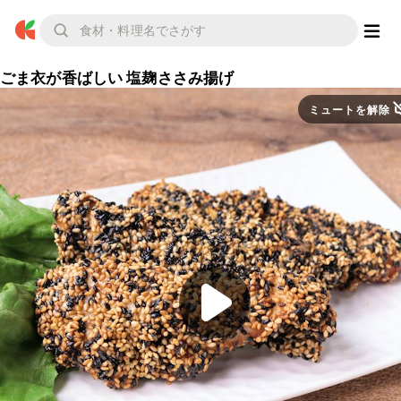
ごま衣が香ばしい 塩麹ささみ揚げ
ミュートを解除