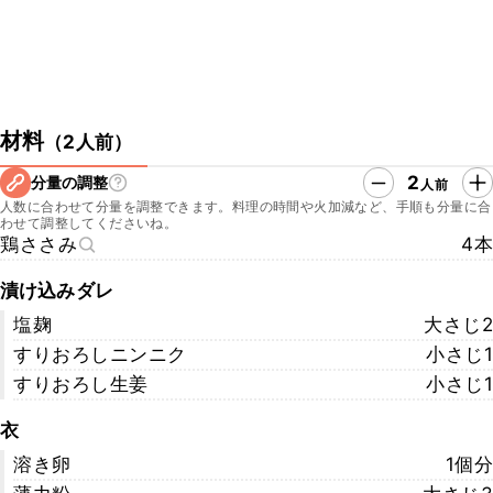
材料
（
2人前
）
2
分量の調整
人前
人数に合わせて分量を調整できます。料理の時間や火加減など、手順も分量に合
わせて調整してくださいね。
鶏ささみ
4本
漬け込みダレ
塩麹
大さじ2
すりおろしニンニク
小さじ1
すりおろし生姜
小さじ1
衣
溶き卵
1個分