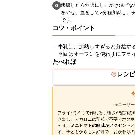
沸騰したら弱火にし、かき混ぜな
6
をのせ、蓋をして2分程加熱し、
です。
コツ・ポイント
・牛乳は、加熱しすぎると分離する
・今回はオーブンを使わずにフラ
たべれぽ
レシ
※ユーザ
フライパン1つで作れる手軽さが魅力の
き出し、マカロニは別茹で不要でホクホ
～り。
ミニトマトの酸味がアクセント
と
す。子どもからも大好評で、おかわりの