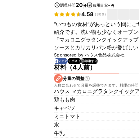
20
-
調理時間
費用目安
分
円
4.58
(
300
)
“いつもの食材”があっという間に
紹介です。洗い物も少なくオーブン
「マカロニグラタンクイックアップ
ソースとカリカリパン粉が香ばしい
Sponsored by
ハウス食品株式会社
印刷する
シェア
ポスト
材料
（
4人前
）
分量の調整
人数に合わせて分量を調整できます。料理の時間
ハウス マカロニグラタンクイック
鶏もも肉
キャベツ
ミニトマト
水
牛乳