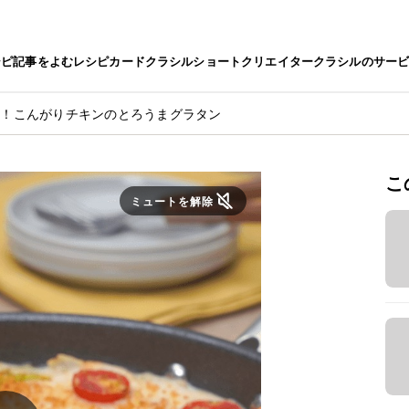
シピ
記事をよむ
レシピカード
クラシルショート
クリエイター
クラシルのサー
つ！こんがりチキンのとろうまグラタン
こ
ミュートを解除