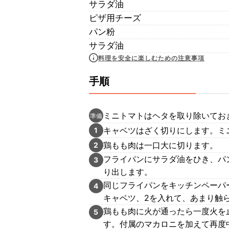
サラダ油
ピザ用チーズ
パン粉
サラダ油
料理を安全に楽しむための注意事項
手順
ミニトマトはヘタを取り除いてお
準備
キャベツはざく切りにします。ミ
1
鶏もも肉は一口大に切ります。
2
フライパンにサラダ油をひき、パ
3
り出します。
同じフライパンをキッチンペーパ
4
キャベツ、2を入れて、あまり触
鶏もも肉に火が通ったら一度火を
5
す。付属のマカロニを加えて再度