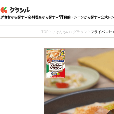
食材から探す
料理名から探す
目的・シーンから探す
公式レ
TOP
ごはんもの
グラタン
フライパン1