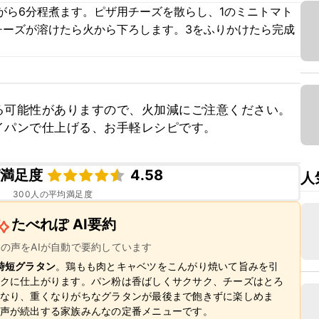
がら6分程煮ます。ピザ用チーズを散らし、1のミニトマト
チーズが溶けたら火から下ろします。3をふりかけたら完成
可能性がありますので、火加減にご注意ください。

イパンで仕上げる、お手軽レシピです。
ピ満足度
4.58
人
300
人の平均満足度
たべれぽ AI要約
ーの声をAIが自動で要約しています
時短グラタン
。鶏もも肉とキャベツをこんがり焼いて旨みを引
クに仕上がります。パン粉は香ばしくサクサク、チーズはとろ
なり、重くなりがちなグラタンが最後まで飽きずに楽しめま
声が続出する家族みんなの定番メニューです。