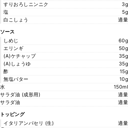
すりおろしニンニク
3g
塩
5g
白こしょう
適量
ソース
しめじ
60g
エリンギ
50g
(A)ケチャップ
35g
(A)しょうゆ
35g
酢
15g
無塩バター
10g
水
150ml
サラダ油 (成形用)
適量
サラダ油
適量
トッピング
イタリアンパセリ (生)
適量