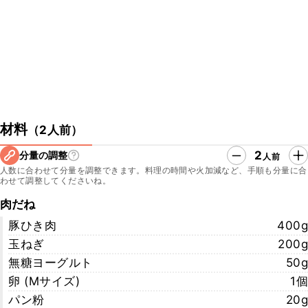
https://www.tiktok.com/@kurashiru.com
・クラシルInstagram
https://www.instagram.com/kurashiru/
・クラシルX
https://twitter.com/kurashiru0119
材料
（
2人前
）
2
分量の調整
人前
人数に合わせて分量を調整できます。料理の時間や火加減など、手順も分量に合
わせて調整してくださいね。
肉だね
豚ひき肉
400g
玉ねぎ
200g
無糖ヨーグルト
50g
卵 (Mサイズ)
1個
パン粉
20g