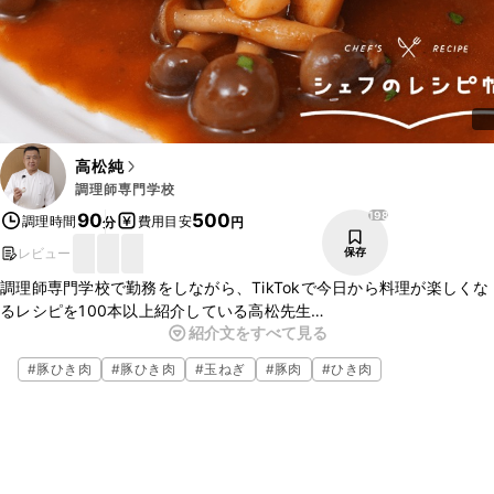
高松純
調理師専門学校
198
90
500
調理時間
費用目安
分
円
レビュー
保存
調理師専門学校で勤務をしながら、TikTokで今日から料理が楽しくな
るレシピを100本以上紹介している高松先生
紹介文をすべて見る
に教えていただいたレシピ、ハンバーグのご紹介です。絶対失敗しな
いハンバーグ、ぜひご家庭でも作ってみてくださいね。
#
豚ひき肉
#
豚ひき肉
#
玉ねぎ
#
豚肉
#
ひき肉
▼クラシル公式SNSはこちら
・クラシルYouTube
https://youtu.be/3AAGukAFIzA
・クラシルTikTok