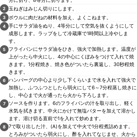
分に切り、8等分に切ります。
玉ねぎはみじん切りにします。
2
ボウルに肉だねの材料を加え、よくこねます。
3
手にサラダ油をぬり、4等分にして空気を抜くようにして
4
成形します。ラップをして冷蔵庫で1時間以上冷やしま
す。
フライパンにサラダ油をひき、強火で加熱します。温度が
5
上がったら中火にし、4の中心にくぼみをつけて入れて焼
きます。1分程焼き、焼き色がついたら裏返し、30秒程焼
きます。
ハンバーグの中心より少し下くらいまで水を入れて強火で
6
加熱し、ふつふつとしたら弱火にして6～7分程蒸し焼きに
し、中心まで火が通ったら火から下ろします。
ソースを作ります。6のフライパンの汁を取り出し、軽く
7
水気を拭きます。中火にかけて無塩バターを加えて溶かし
ます。溶け切る直前で1を入れて炒めます。
7で取り出した汁、(A)を加えて中火で1分程煮詰めます。
8
とろみがついたら弱火にし、酢を入れてなじませ、火から