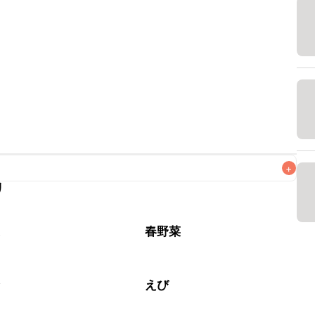
+
リ
なるべくお早めにお召し上がりください。

菜
春野菜
介
えび