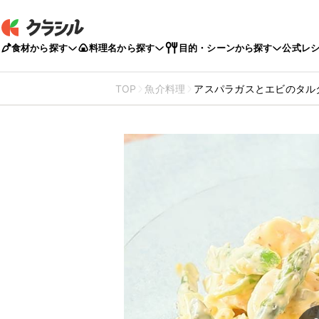
食材から探す
料理名から探す
目的・シーンから探す
公式レ
TOP
魚介料理
アスパラガスとエビのタル