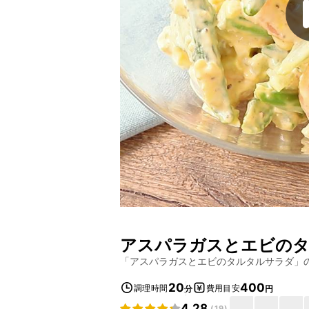
アスパラガスとエビの
「
アスパラガスとエビのタルタルサラダ
」
20
400
調理時間
費用目安
分
円
4.28
(
19
)