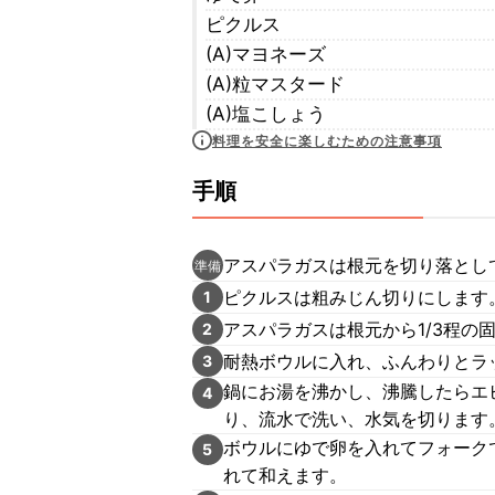
ピクルス
(A)マヨネーズ
(A)粒マスタード
(A)塩こしょう
料理を安全に楽しむための注意事項
手順
アスパラガスは根元を切り落とし
準備
ピクルスは粗みじん切りにします
1
アスパラガスは根元から1/3程の
2
耐熱ボウルに入れ、ふんわりとラッ
3
鍋にお湯を沸かし、沸騰したらエ
4
り、流水で洗い、水気を切ります
ボウルにゆで卵を入れてフォークで
5
れて和えます。