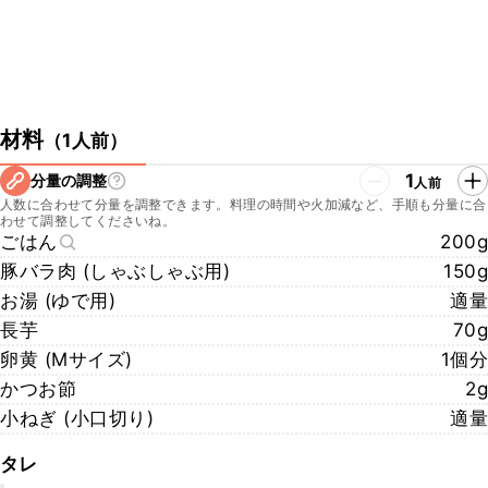
材料
（
1人前
）
1
分量の調整
人前
人数に合わせて分量を調整できます。料理の時間や火加減など、手順も分量に合
わせて調整してくださいね。
ごはん
200g
豚バラ肉 (しゃぶしゃぶ用)
150g
お湯 (ゆで用)
適量
長芋
70g
卵黄 (Mサイズ)
1個分
かつお節
2g
小ねぎ (小口切り)
適量
タレ