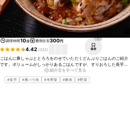
16.7K
10
300
調理時間
費用目安
分
円
4.42
保存
(
331
)
ごはんに豚しゃぶととろろをのせていただくどんぶりごはんのご紹介
です。ボリュームがしっかりあるごはんですが、すりおろした長芋の
紹介文をすべて見る
とろっとした食感で、食べやすくなります。ごはんにのせたかつお節
の旨味がとてもよいアクセントになりますよ。
#
長芋
#
豚バラ肉
#
冬野菜
#
豚肉
#
野菜