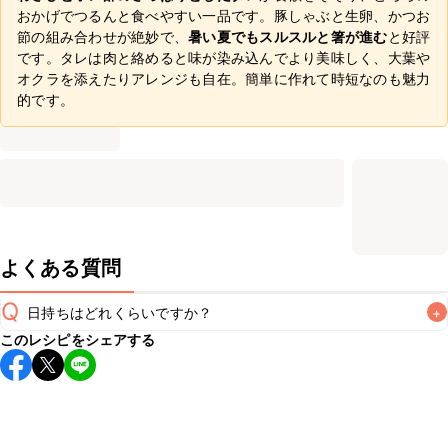
おかげでつるんと食べやすい一品です。豚しゃぶと生卵、かつお
節の組み合わせが絶妙で、
暑い夏でもスルスルと箸が進む
と好評
です。タレは肉と絡めると味が染み込んでより美味しく、大葉や
オクラを添えたりアレンジも自在。簡単に作れて時短なのも魅力
的です。
よくある質問
Q
日持ちはどれくらいですか？
+
このレシピをシェアする
こちらのレシピは出来たてをお召し上がりいただくことをお
すすめします。

A
※日持ちは目安です。
こちら
の注意事項をご確認の上、正し