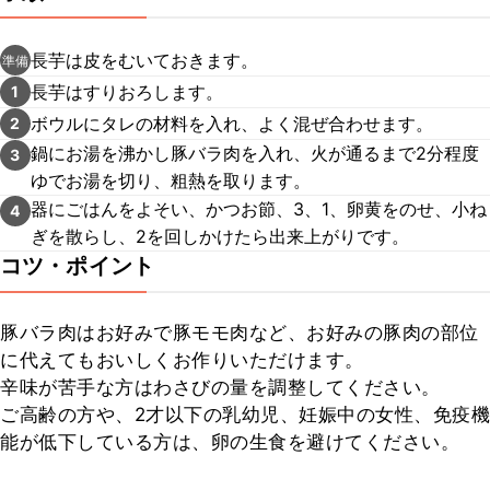
長芋は皮をむいておきます。
準備
長芋はすりおろします。
1
ボウルにタレの材料を入れ、よく混ぜ合わせます。
2
鍋にお湯を沸かし豚バラ肉を入れ、火が通るまで2分程度
3
ゆでお湯を切り、粗熱を取ります。
器にごはんをよそい、かつお節、3、1、卵黄をのせ、小ね
4
ぎを散らし、2を回しかけたら出来上がりです。
コツ・ポイント
豚バラ肉はお好みで豚モモ肉など、お好みの豚肉の部位
に代えてもおいしくお作りいただけます。

辛味が苦手な方はわさびの量を調整してください。

ご高齢の方や、2才以下の乳幼児、妊娠中の女性、免疫機
能が低下している方は、卵の生食を避けてください。