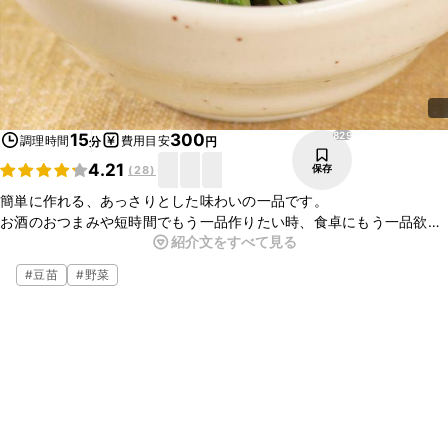
829
15
300
調理時間
費用目安
分
円
4.21
保存
(
28
)
簡単に作れる、あっさりとした味わいの一品です。
お酒のおつまみや短時間でもう一品作りたい時、食卓にもう一品欲し
紹介文をすべて見る
い時などに最適です。
またきのこ類やしょうがを刻んだものを加えても美味しく頂けます。
#
豆苗
#
野菜
お好みでアレンジしてみて下さい。