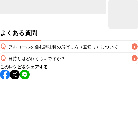
よくある質問
Q
アルコールを含む調味料の飛ばし方（煮切り）について
+
Q
日持ちはどれくらいですか？
+
非加熱のレシピの場合にアルコールを含む調味料をそのまま
このレシピをシェアする
使用すると、仕上がりにアルコール特有の風味が残るため、
A
保存期間は冷蔵で当日中が目安です。なるべくお早めにお召
あらかじめ煮切りを行いアルコール分を飛ばすことをおすす
し上がりください。

めいたします。煮切りの方法は
こちら
A
※日持ちは目安です。
こちら
の注意事項をご確認の上、正し