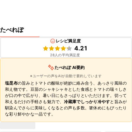
たべれぽ
レシピ満足度
4.21
28
人の平均満足度
たべれぽ AI要約
※ユーザーの声をAIが自動で要約しています
塩昆布
の旨みとトマトの酸味が絶妙に絡み合う、あっさり風味の
和え物です。豆苗のシャキシャキとした食感とトマトの瑞々しさ
が口の中で広がり、暑い日にもさっぱりといただけます。切って
和えるだけの手軽さも魅力で、
冷蔵庫でしっかり冷やす
と旨みが
馴染んでさらに美味しくなるとの声も多数。箸休めにもぴったり
な彩り鮮やかな一品です。