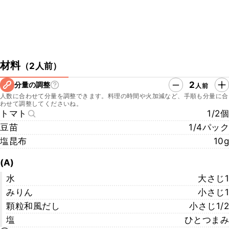
材料
（
2人前
）
2
分量の調整
人前
人数に合わせて分量を調整できます。料理の時間や火加減など、手順も分量に合
わせて調整してくださいね。
トマト
1/2個
豆苗
1/4パック
塩昆布
10g
(A)
水
大さじ1
みりん
小さじ1
顆粒和風だし
小さじ1/2
塩
ひとつまみ