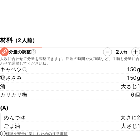
材料
（
2人前
）
2
分量の調整
人前
人数に合わせて分量を調整できます。料理の時間や火加減など、手順も分量に合
わせて調整してくださいね。
キャベツ
150g
鶏ささみ
150g
酒
大さじ1
カリカリ梅
6個
(A)
めんつゆ
大さじ2
ごま油
大さじ1
料理を安全に楽しむための注意事項