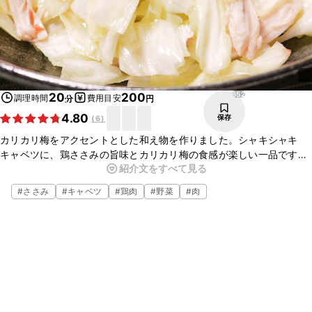
652
20
200
調理時間
費用目安
分
円
4.80
保存
(
6
)
カリカリ梅をアクセントとした和え物を作りました。シャキシャキ
キャベツに、鶏ささみの旨味とカリカリ梅の食感が楽しい一品です。
紹介文をすべて見る
お酒によく合い、何かもう一品ほしい時に短時間で作れます。初心者
の方にもおすすめですので是非お試しください。
#
ささみ
#
キャベツ
#
鶏肉
#
野菜
#
肉