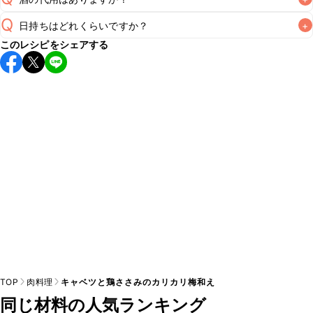
A
Q
日持ちはどれくらいですか？
+
A
このレシピをシェアする
保存期間は冷蔵で当日中が目安です。なるべくお早めにお召
し上がりください。

A
※日持ちは目安です。
こちら
の注意事項をご確認の上、正し
TOP
肉料理
キャベツと鶏ささみのカリカリ梅和え
同じ材料の人気ランキング