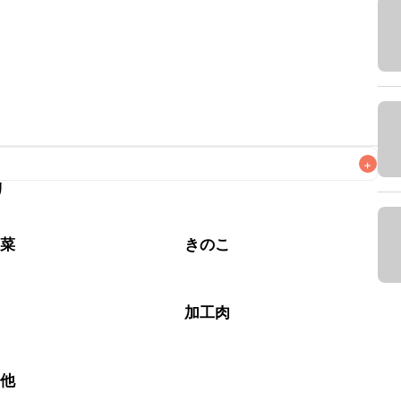
+
リ
なるべくお早めにお召し上がりください。

野菜
きのこ
加工肉
の他