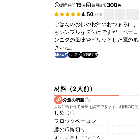
15
300
調理時間
費用目安
分
円
4.50
(
14
)
ごはんのお供やお酒のおつまみに、
もシンプルな味付けですが、ベーコ
ンニクの風味やピリッとした鷹の爪
さいね。
印刷する
シェア
ポスト
材料
（
2人前
）
分量の調整
人数に合わせて分量を調整できます。料理の時間
しめじ
ブロックベーコン
鷹の爪輪切り
すりおろしニンニク