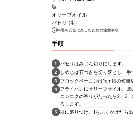
塩
オリーブオイル
パセリ (生)
料理を安全に楽しむための注意事項
手順
パセリはみじん切りにします。
1
しめじは石づきを切り落とし、手
2
ブロックベーコンは1cm幅の短冊
3
フライパンにオリーブオイル、鷹
4
ニンニクの香りがたったら2、3
ろします。
器に盛りつけ、1をふりかけたら
5