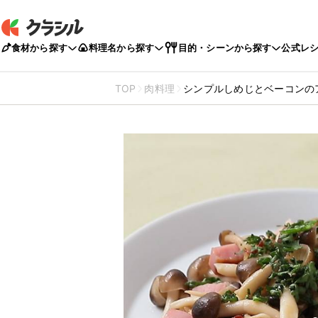
食材から探す
料理名から探す
目的・シーンから探す
公式レ
TOP
肉料理
シンプルしめじとベーコンの