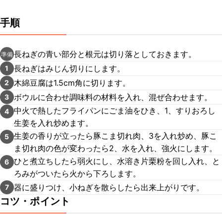
手順
長ねぎの青い部分と根元は切り落としておきます。
準備
長ねぎはみじん切りにします。
1
木綿豆腐は1.5cm角に切ります。
2
ボウルに合わせ調味料の材料を入れ、混ぜ合わせます。
3
中火で熱したフライパンにごま油をひき、1、すりおろし
4
生姜を入れ炒めます。
生姜の香りが立ったら豚こま切れ肉、3を入れ炒め、豚こ
5
ま切れ肉の色が変わったら2、水を入れ、強火にします。
ひと煮立ちしたら弱火にし、水溶き片栗粉を回し入れ、と
6
ろみがついたら火から下ろします。
器に盛りつけ、小ねぎを散らしたら出来上がりです。
7
コツ・ポイント