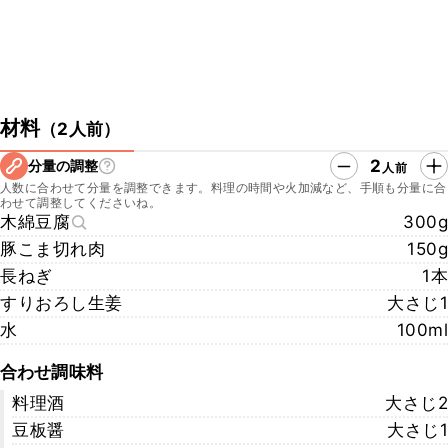
材料
（
2人前
）
2
分量の調整
人前
人数に合わせて分量を調整できます。料理の時間や火加減など、手順も分量に合
わせて調整してくださいね。
木綿豆腐
300g
豚こま切れ肉
150g
長ねぎ
1本
すりおろし生姜
大さじ1
水
100ml
合わせ調味料
料理酒
大さじ2
豆板醤
大さじ1