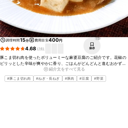
630
15
400
調理時間
費用目安
分
円
4.68
保存
(
16
)
豚こま切れ肉を使ったボリューミーな麻婆豆腐のご紹介です。花椒の
ピリッとした辛味が爽やかに香り、ごはんがどんどんと進むおかずで
紹介文をすべて見る
す。しっかりとボリュームもあり、食べ応えもありますよ。ぜひお試
しくださいね。
#
豚こま切れ肉
#
ねぎ・長ねぎ
#
豚肉
#
豆腐
#
野菜