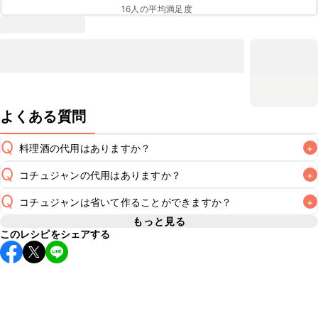
16
人の平均満足度
よくある質問
Q
料理酒の代用はありますか？
+
Q
コチュジャンの代用はありますか？
+
A
Q
コチュジャンは省いて作ることができますか？
+
A
コチュジャンの代用は
こちら
もっと見る
このレシピをシェアする
使用量が少ない場合は省いてもお作りいただけますが、メイ
ンの味付けとして使用している場合は省くと味がぼやける可
A
能性があるため、 
こちら
 の食材で味を調えて仕上げること