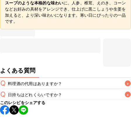
スープのような本格的な味わい
に。人参、椎茸、えのき、コーン
などお好みの具材をアレンジでき、仕上げに黒こしょうや生姜を
加えると、より深い味わいになります。寒い日にぴったりの一品
です。
よくある質問
Q
料理酒の代用はありますか？
+
Q
日持ちはどれくらいですか？
+
A
このレシピをシェアする
保存期間は冷蔵で翌日中が目安です。なるべくお早めにお召
し上がりください。

A
※日持ちは目安です。
こちら
の注意事項をご確認の上、正し