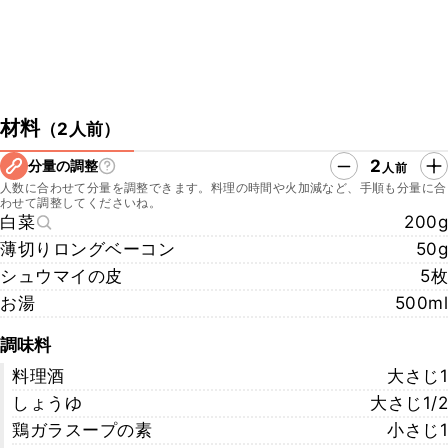
材料
（
2人前
）
2
分量の調整
人前
人数に合わせて分量を調整できます。料理の時間や火加減など、手順も分量に合
わせて調整してくださいね。
白菜
200g
薄切りロングベーコン
50g
シュウマイの皮
5枚
お湯
500ml
調味料
料理酒
大さじ1
しょうゆ
大さじ1/2
鶏ガラスープの素
小さじ1