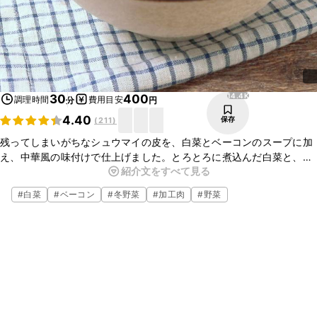
14.4K
30
400
調理時間
費用目安
分
円
4.40
保存
(
211
)
残ってしまいがちなシュウマイの皮を、白菜とベーコンのスープに加
え、中華風の味付けで仕上げました。とろとろに煮込んだ白菜と、
紹介文をすべて見る
シュウマイの皮のつるっとした食感がとてもおいしいですよ。作り方
も簡単ですので、ぜひ作ってみてくださいね。
#
白菜
#
ベーコン
#
冬野菜
#
加工肉
#
野菜