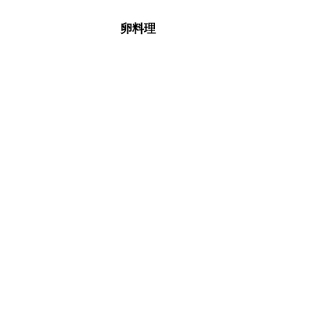
A
※日持ちは目安です。
こちら
卵料理