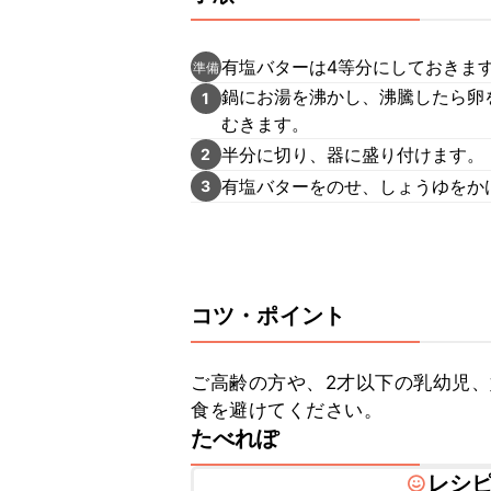
有塩バターは4等分にしておきま
準備
鍋にお湯を沸かし、沸騰したら卵
1
むきます。
半分に切り、器に盛り付けます。
2
有塩バターをのせ、しょうゆをか
3
コツ・ポイント
ご高齢の方や、2才以下の乳幼児
食を避けてください。
たべれぽ
レシ