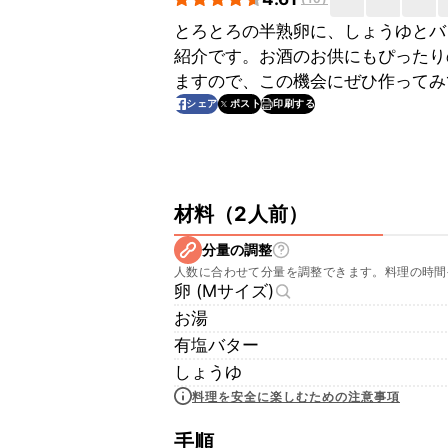
とろとろの半熟卵に、しょうゆとバ
紹介です。お酒のお供にもぴったり
ますので、この機会にぜひ作ってみ
印刷する
シェア
ポスト
材料
（
2人前
）
分量の調整
人数に合わせて分量を調整できます。料理の時間
卵 (Mサイズ)
お湯
有塩バター
しょうゆ
料理を安全に楽しむための注意事項
手順