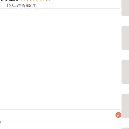
10
人の平均満足度
+
リ
なるべくお早めにお召し上がりください。
