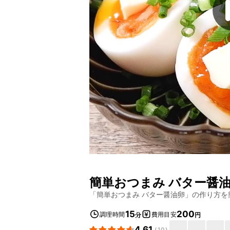
簡単おつまみ バター醤
「
簡単おつまみ バター醤油卵
」の作り方を
15
200
調理時間
費用目安
分
円
4.61
(
10
)