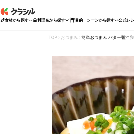
食材から探す
料理名から探す
目的・シーンから探す
公式レ
TOP
おつまみ
簡単おつまみ バター醤油卵