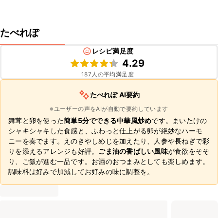
たべれぽ
レシピ満足度
4.29
187
人の平均満足度
たべれぽ AI要約
※ユーザーの声をAIが自動で要約しています
舞茸と卵を使った
簡単5分でできる中華風炒め
です。まいたけの
シャキシャキした食感と、ふわっと仕上がる卵が絶妙なハーモ
ニーを奏でます。えのきやしめじを加えたり、人参や長ねぎで彩
りを添えるアレンジも好評。
ごま油の香ばしい風味
が食欲をそそ
り、ご飯が進む一品です。お酒のおつまみとしても楽しめます。
調味料は好みで加減してお好みの味に調整を。