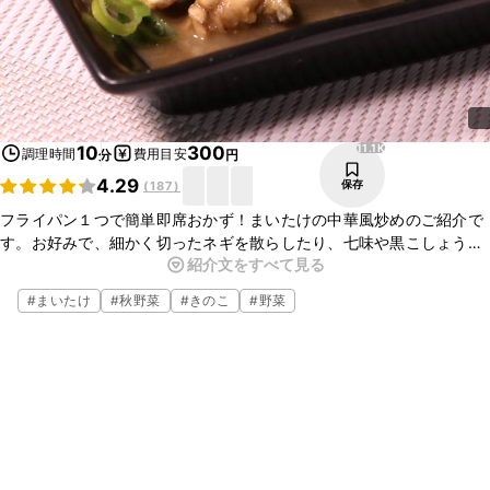
11.1K
10
300
調理時間
費用目安
分
円
4.29
保存
(
187
)
フライパン１つで簡単即席おかず！まいたけの中華風炒めのご紹介で
す。お好みで、細かく切ったネギを散らしたり、七味や黒こしょうを
紹介文をすべて見る
入れてみても美味しいと思います。お弁当に入れる場合は、卵にしっ
かり火を通してくださいね。
#
まいたけ
#
秋野菜
#
きのこ
#
野菜