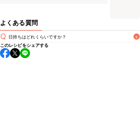
よくある質問
Q
日持ちはどれくらいですか？
+
このレシピをシェアする
保存期間は冷蔵で翌日中が目安です。なるべくお早めにお召
し上がりください。

A
※日持ちは目安です。
こちら
の注意事項をご確認の上、正し