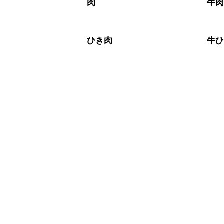
肉
牛
ひき肉
牛