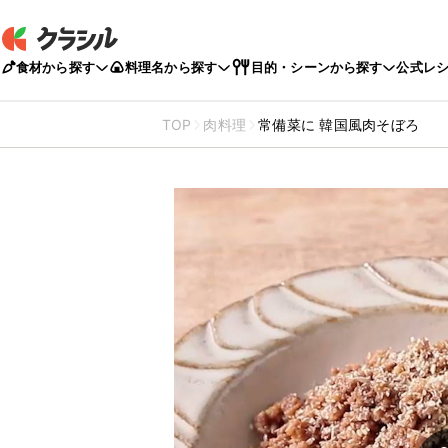
食材から探す
料理名から探す
目的・シーンから探す
公式レ
TOP
肉料理
常備菜に 韓国風肉そぼろ