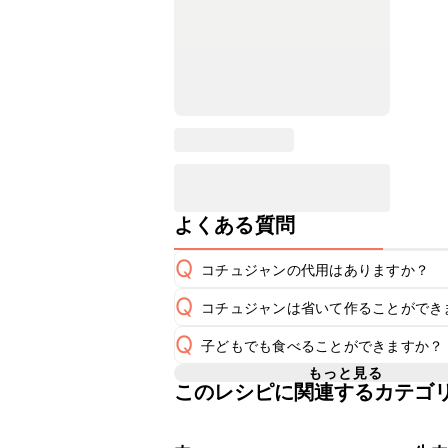
よくある質問
Q
コチュジャンの代用はありますか？
Q
コチュジャンは省いて作ることができ
A
コチュジャンの代用は
こちら
Q
子どもでも食べることができますか？
使用量が少ない場合は省いてもお作り
A
省くと味がぼやける可能性があるため
もっと見る
このレシピに関連するカテゴ
コチュジャンは甘辛い風味が特徴の食
く感じる可能性がございます。使用す
A
わせて変更し、ご家庭でお召し上がり