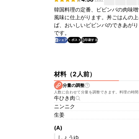
韓国料理の定番、ビビンバの肉味噌
風味に仕上がります。丼ごはんの上
ば、おいしいビビンバのできあがり
です。
印刷する
シェア
ポスト
材料
（
2人前
）
分量の調整
人数に合わせて分量を調整できます。料理の時間
牛ひき肉
ニンニク
生姜
(A)
しょうゆ