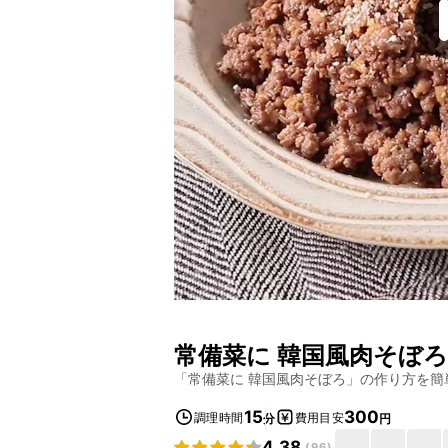
常備菜に 韓国風肉そぼろ
「
常備菜に 韓国風肉そぼろ
」の作り方を簡
15
300
調理時間
費用目安
分
円
4.38
(
96
)