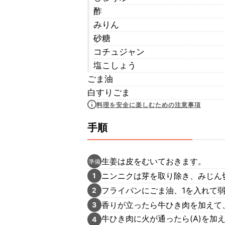
酢
みりん
砂糖
コチュジャン
塩こしょう
ごま油
白すりごま
料理を安全に楽しむための注意事項
手順
生姜は皮をむいておきます。
準備
ニンニクは芽を取り除き、みじん
1
フライパンにごま油、1を入れて
2
香りが立ったら牛ひき肉を加えて
3
牛ひき肉に火が通ったら(A)を
4