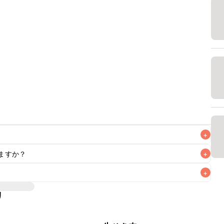
+
ますか？
+
+
いただけますが、メインの味付けとして使用している場合は
、 
こちら
 の食材で味を調えて仕上げることをおすすめいたし
リ
材なため、お子様や辛い味付けが苦手な方は風味や刺激を強
る食材や味付けにつきましては普段のお子様の食事内容にあ
いただけるかをご判断いただいた上で、安全にクラシルレシ