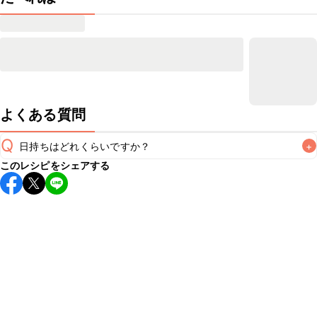
よくある質問
Q
日持ちはどれくらいですか？
+
このレシピをシェアする
保存期間は冷蔵で当日中が目安です。なるべくお早めにお召
し上がりください。

A
※日持ちは目安です。
こちら
の注意事項をご確認の上、正し