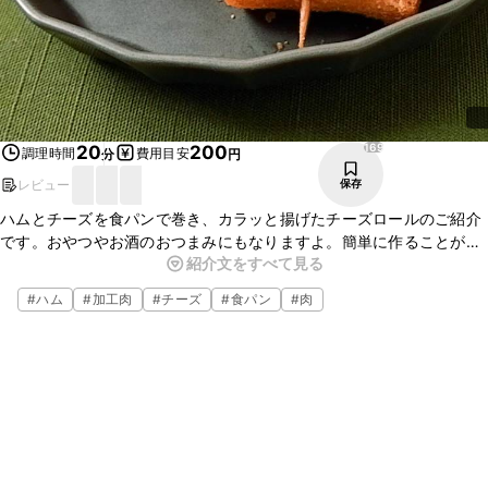
169
20
200
調理時間
費用目安
分
円
レビュー
保存
ハムとチーズを食パンで巻き、カラッと揚げたチーズロールのご紹介
です。おやつやお酒のおつまみにもなりますよ。簡単に作ることがで
紹介文をすべて見る
きますので、ぜひお試しくださいね。
#
ハム
#
加工肉
#
チーズ
#
食パン
#
肉