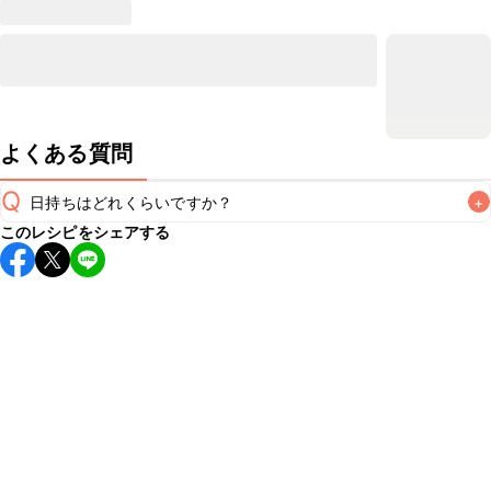
よくある質問
Q
日持ちはどれくらいですか？
+
このレシピをシェアする
保存期間は冷蔵で翌日中が目安です。なるべくお早めにお召
し上がりください。

A
※日持ちは目安です。
こちら
の注意事項をご確認の上、正し