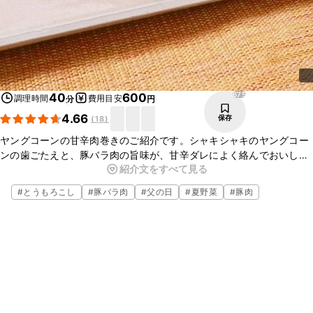
675
40
600
調理時間
費用目安
分
円
4.66
保存
(
18
)
ヤングコーンの甘辛肉巻きのご紹介です。シャキシャキのヤングコー
ンの歯ごたえと、豚バラ肉の旨味が、甘辛ダレによく絡んでおいしい
紹介文をすべて見る
一品です。ご飯が進み、お酒のおつまみとしてもぴったりですよ。ぜ
ひお試しくださいね。
#
とうもろこし
#
豚バラ肉
#
父の日
#
夏野菜
#
豚肉