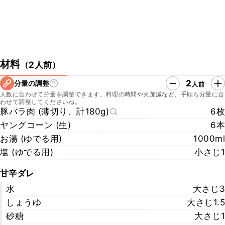
材料
（
2人前
）
2
分量の調整
人前
人数に合わせて分量を調整できます。料理の時間や火加減など、手順も分量に合
わせて調整してくださいね。
豚バラ肉 (薄切り、計180g)
6枚
ヤングコーン (生)
6本
お湯 (ゆでる用)
1000ml
塩 (ゆでる用)
小さじ1
甘辛ダレ
水
大さじ3
しょうゆ
大さじ1.5
砂糖
大さじ1