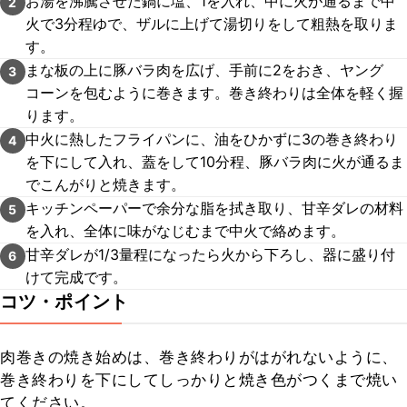
お湯を沸騰させた鍋に塩、1を入れ、中に火が通るまで中
2
火で3分程ゆで、ザルに上げて湯切りをして粗熱を取りま
す。
まな板の上に豚バラ肉を広げ、手前に2をおき、ヤング
3
コーンを包むように巻きます。巻き終わりは全体を軽く握
ります。
中火に熱したフライパンに、油をひかずに3の巻き終わり
4
を下にして入れ、蓋をして10分程、豚バラ肉に火が通るま
でこんがりと焼きます。
キッチンペーパーで余分な脂を拭き取り、甘辛ダレの材料
5
を入れ、全体に味がなじむまで中火で絡めます。
甘辛ダレが1/3量程になったら火から下ろし、器に盛り付
6
けて完成です。
コツ・ポイント
肉巻きの焼き始めは、巻き終わりがはがれないように、
巻き終わりを下にしてしっかりと焼き色がつくまで焼い
てください。
