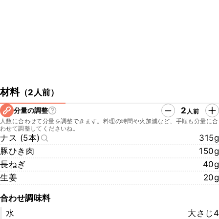
UQ
・野永料理長Twitter
https://twitter.com/nonagakimio
・野永料理長Instagram
https://www.instagram.com/kimiononaga/
・書籍 「フライパンで和食」
https://www.amazon.co.jp/gp/product/4579210956/ref=dbs_a_d
ef_rwt_hsch_vapi_taft_p1_i0
・日本料理 日本橋ゆかり
材料
（
2人前
）
http://nihonbashi-yukari.com/
2
分量の調整
人前
▼クラシル公式SNSはこちら
人数に合わせて分量を調整できます。料理の時間や火加減など、手順も分量に合
・クラシルYouTube
わせて調整してくださいね。
https://www.youtube.com/watch?v=UtLVNWqsw4w
ナス (5本)
315g
・クラシルTikTok
豚ひき肉
150g
https://www.tiktok.com/@kurashiru.com
長ねぎ
40g
・クラシルInstagram
https://www.instagram.com/kurashiru/
生姜
20g
・クラシルX
https://twitter.com/kurashiru0119
合わせ調味料
水
大さじ4