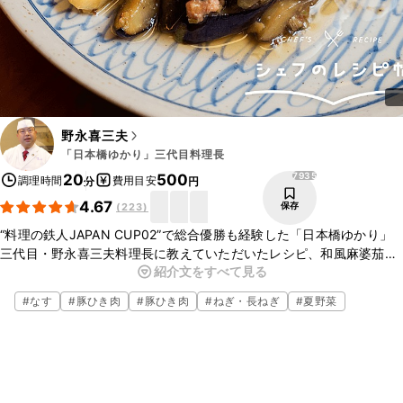
野永喜三夫
「日本橋ゆかり」三代目料理長
7935
20
500
調理時間
費用目安
分
円
4.67
保存
(
223
)
“料理の鉄人JAPAN CUP02”で総合優勝も経験した「日本橋ゆかり」
三代目・野永喜三夫料理長に教えていただいたレシピ、和風麻婆茄子
紹介文をすべて見る
のご紹介です。麻婆茄子を和風にアレンジした、野永シェフオリジナ
ルの麻婆茄子です。フライパンひとつでお作りいただけるので、ご家
#
なす
#
豚ひき肉
#
豚ひき肉
#
ねぎ・長ねぎ
#
夏野菜
庭でも挑戦してみてくださいね。
▼野永シェフについて
・YouTubeチャンネル「野永チャンネル」
https://www.youtube.com/channel/UCE4v11zI4xu4W8MCWvhhH