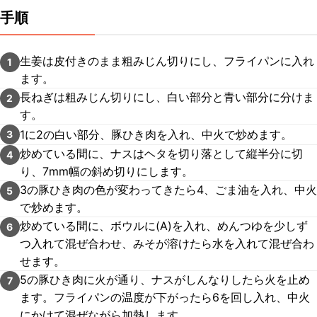
手順
生姜は皮付きのまま粗みじん切りにし、フライパンに入れ
1
ます。
長ねぎは粗みじん切りにし、白い部分と青い部分に分けま
2
す。
1に2の白い部分、豚ひき肉を入れ、中火で炒めます。
3
炒めている間に、ナスはヘタを切り落として縦半分に切
4
り、7mm幅の斜め切りにします。
3の豚ひき肉の色が変わってきたら4、ごま油を入れ、中火
5
で炒めます。
炒めている間に、ボウルに(A)を入れ、めんつゆを少しず
6
つ入れて混ぜ合わせ、みそが溶けたら水を入れて混ぜ合わ
せます。
5の豚ひき肉に火が通り、ナスがしんなりしたら火を止め
7
ます。フライパンの温度が下がったら6を回し入れ、中火
にかけて混ぜながら加熱します。