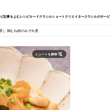
シピ
記事をよむ
レシピカード
クラシルショート
クリエイター
クラシルのサー
増し 鶏むね肉のみぞれ煮
ミュートを解除