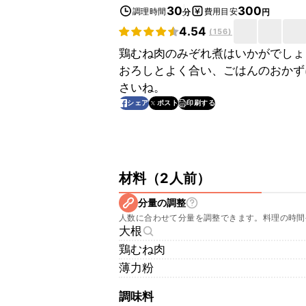
30
300
調理時間
費用目安
分
円
4.54
(
156
)
鶏むね肉のみぞれ煮はいかがでしょ
おろしとよく合い、ごはんのおかず
さいね。
印刷する
シェア
ポスト
材料
（
2人前
）
分量の調整
人数に合わせて分量を調整できます。料理の時間
大根
鶏むね肉
薄力粉
調味料