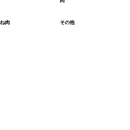
根
肉
むね肉
その他