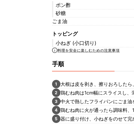
ポン酢
砂糖
ごま油
トッピング
小ねぎ (小口切り)
料理を安全に楽しむための注意事項
手順
大根は皮を剥き、擦りおろしたら
1
鶏むね肉は1cm幅にスライスし、
2
中火で熱したフライパンにごま油
3
鶏むね肉に火が通ったら調味料、
4
器に盛り付け、小ねぎをのせて完
5