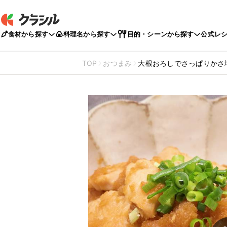
食材から探す
料理名から探す
目的・シーンから探す
公式レ
TOP
おつまみ
大根おろしでさっぱりかさ