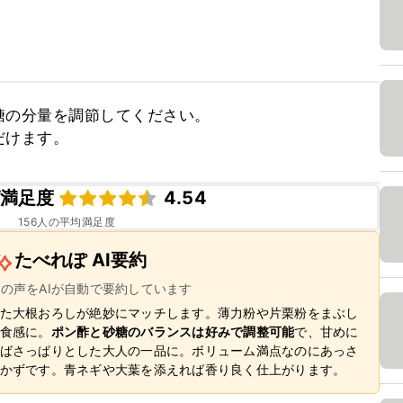
の分量を調節してください。

だけます。
満足度
4.54
156
人の平均満足度
たべれぽ AI要約
ーの声をAIが自動で要約しています
た大根おろしが絶妙にマッチします。薄力粉や片栗粉をまぶし
食感に。
ポン酢と砂糖のバランスは好みで調整可能
で、甘めに
ばさっぱりとした大人の一品に。ボリューム満点なのにあっさ
かずです。青ネギや大葉を添えれば香り良く仕上がります。