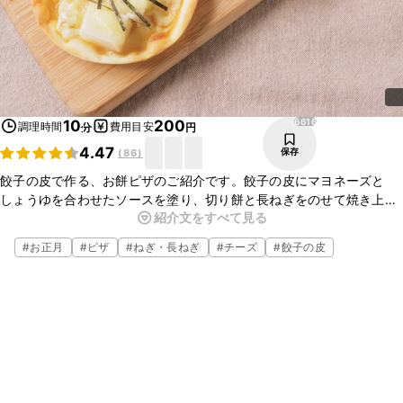
6616
10
200
調理時間
費用目安
分
円
4.47
保存
(
86
)
餃子の皮で作る、お餅ピザのご紹介です。餃子の皮にマヨネーズと
しょうゆを合わせたソースを塗り、切り餅と長ねぎをのせて焼き上げ
紹介文をすべて見る
ました。餃子の皮のアレンジメニューとしても便利な一品なので、ぜ
ひお試しくださいね。
#
お正月
#
ピザ
#
ねぎ・長ねぎ
#
チーズ
#
餃子の皮