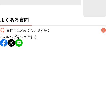
よくある質問
Q
日持ちはどれくらいですか？
+
このレシピをシェアする
こちらのレシピは出来たてをお召し上がりいただくことをお
すすめします。

A
※日持ちは目安です。
こちら
の注意事項をご確認の上、正し