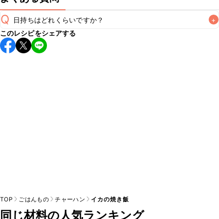
Q
日持ちはどれくらいですか？
+
このレシピをシェアする
保存期間は冷蔵で当日中が目安です。なるべくお早めにお召
し上がりください。

A
※日持ちは目安です。
こちら
の注意事項をご確認の上、正し
TOP
ごはんもの
チャーハン
イカの焼き飯
同じ材料の人気ランキング