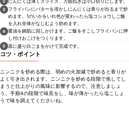
にんにくは薄くスライス、万能ねぎは小口切りにします。
2
フライパンにバターを溶かしにんにくは香りが出るまで炒
3
めます。1のいかをいれ色が変わったら塩コショウしご飯
を入れ全体がなじむよう炒めます。
醤油を鍋肌に回しかけます。ご飯をすこしフライパンに押
4
し付けおこげをつくります。
器に盛り白ごまをかけて完成です。
5
コツ・ポイント
ニンニクを炒める際は、弱めの火加減で炒めると香りが
よく引き出されます。ニンニクを炒める段階で焦してし
まうと仕上がりの風味に影響するので、注意しましょ
う。手順4の段階で味見をし、味が薄かったら塩こしょ
うで味を調えてくださいね。