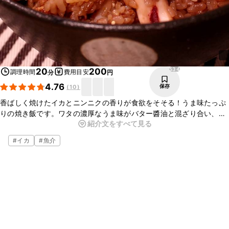
534
20
200
調理時間
費用目安
分
円
4.76
保存
(
10
)
香ばしく焼けたイカとニンニクの香りが食欲をそそる！うま味たっぷ
りの焼き飯です。ワタの濃厚なうま味がバター醬油と混ざり合い、絶
紹介文をすべて見る
妙なおいしさです。おこげの風味と食感もとってもおいしいですよ。
新鮮なイカが手に入ったらぜひお試しくださいね！
#
イカ
#
魚介