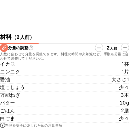
材料
（
2人前
）
2
分量の調整
人前
人数に合わせて分量を調整できます。料理の時間や火加減など、手順も分量に合
わせて調整してくださいね。
イカ
1杯
ニンニク
1片
醤油
大さじ1
塩こしょう
少々
万能ねぎ
3本
バター
20g
ごはん
2膳
白ごま
少々
料理を安全に楽しむための注意事項