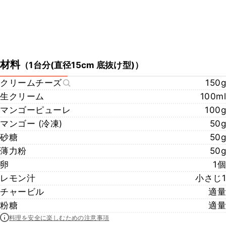
材料
（
1台分(直径15cm 底抜け型)
）
クリームチーズ
150g
生クリーム
100ml
マンゴーピューレ
100g
マンゴー (冷凍)
50g
砂糖
50g
薄力粉
50g
卵
1個
レモン汁
小さじ1
チャービル
適量
粉糖
適量
料理を安全に楽しむための注意事項