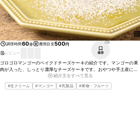
187
60
500
調理時間
費用目安
分
円
レビュー
保存
ゴロゴロマンゴーのベイクドチーズケーキの紹介です。マンゴーの果
肉が入った、しっとり濃厚なチーズケーキです。おやつや手土産にも
紹介文をすべて見る
おすすめですよ。混ぜて焼くだけの簡単レシピなので、ぜひ作ってみ
てくださいね。
#
生クリーム
#
マンゴー
#
乳製品
#
果物・フルーツ