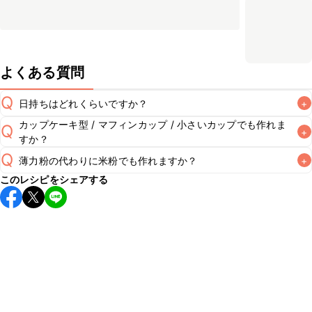
よくある質問
Q
日持ちはどれくらいですか？
+
カップケーキ型 / マフィンカップ / 小さいカップでも作れま
Q
+
保存期間は冷蔵で翌日中が目安です。なるべくお早めにお召
すか？
し上がりください。

Q
A
薄力粉の代わりに米粉でも作れますか？
+
オーブン対応のカップケーキ型やマフィン型を使用してもお
※日持ちは目安です。
こちら
の注意事項をご確認の上、正し
このレシピをシェアする
作りいただけます。その際は型の7分目を目安に生地を流し
薄力粉の代わりに米粉を使用してもお作りいただけます。そ
A
入れると、焼いている最中に溢れ出すことなくきれいに仕上
がります。焼き時間の目安は、レシピに記載の設定温度で
A
10~15分です。ご使用になるオーブンの機種によって火力に
差が生じるため、様子を確認しながら焼き時間を調節してく
ださい。また、焼き色が付きすぎてしまう場合はアルミホイ