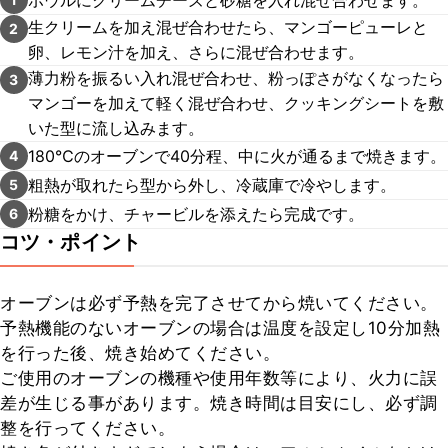
生クリームを加え混ぜ合わせたら、マンゴーピューレと
2
卵、レモン汁を加え、さらに混ぜ合わせます。
薄力粉を振るい入れ混ぜ合わせ、粉っぽさがなくなったら
3
マンゴーを加えて軽く混ぜ合わせ、クッキングシートを敷
いた型に流し込みます。
180℃のオーブンで40分程、中に火が通るまで焼きます。
4
粗熱が取れたら型から外し、冷蔵庫で冷やします。
5
粉糖をかけ、チャービルを添えたら完成です。
6
コツ・ポイント
オーブンは必ず予熱を完了させてから焼いてください。

予熱機能のないオーブンの場合は温度を設定し10分加熱
を行った後、焼き始めてください。

ご使用のオーブンの機種や使用年数等により、火力に誤
差が生じる事があります。焼き時間は目安にし、必ず調
整を行ってください。
