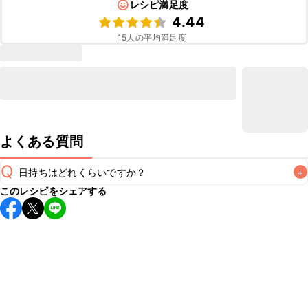
レシピ満足度
4.44
15
人の平均満足度
よくある質問
Q
日持ちはどれくらいですか？
+
このレシピをシェアする
保存期間は冷蔵で翌日中が目安です。なるべくお早めにお召
し上がりください。

A
※日持ちは目安です。
こちら
の注意事項をご確認の上、正し