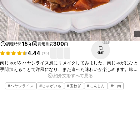
1881
15
300
調理時間
費用目安
分
円
4.44
保存
(
15
)
肉じゃがをハヤシライス風にリメイクしてみました。肉じゃがにひと
手間加えることで洋風になり、また違った味わいが楽しめます。味が
紹介文をすべて見る
よく染みた肉じゃがを使うことで、簡単においしく仕上がりますよ。
ぜひお試しくださいね。
#
ハヤシライス
#
じゃがいも
#
玉ねぎ
#
にんじん
#
牛肉