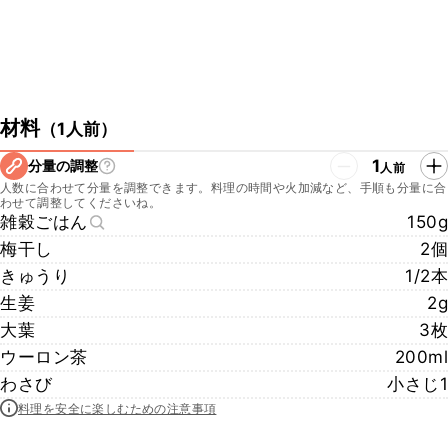
材料
（
1人前
）
1
分量の調整
人前
人数に合わせて分量を調整できます。料理の時間や火加減など、手順も分量に合
わせて調整してくださいね。
雑穀ごはん
150g
梅干し
2個
きゅうり
1/2本
生姜
2g
大葉
3枚
ウーロン茶
200ml
わさび
小さじ1
料理を安全に楽しむための注意事項