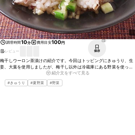
111
10
100
調理時間
費用目安
分
円
レビュー
保存
梅干しウーロン茶漬けの紹介です。今回はトッピングにきゅうり、生
姜、大葉を使用しましたが、梅干し以外は冷蔵庫にある野菜を使って
紹介文をすべて見る
アレンジしてくださいね。ウーロン茶は温かくしてもおいしいです
よ。簡単に作ることができますのでぜひお試しくださいね。
#
きゅうり
#
夏野菜
#
野菜