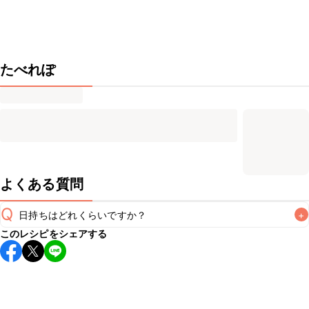
たべれぽ
よくある質問
Q
日持ちはどれくらいですか？
+
このレシピをシェアする
保存期間は常温で当日中が目安です。なるべくお早めにお召
し上がりください。

A
※日持ちは目安です。
こちら
の注意事項をご確認の上、正し