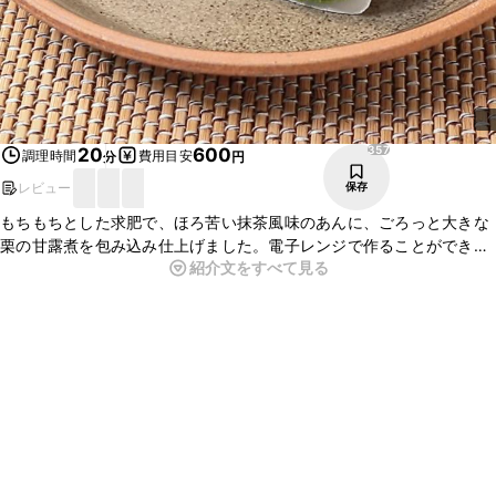
357
20
600
調理時間
費用目安
分
円
レビュー
保存
もちもちとした求肥で、ほろ苦い抹茶風味のあんに、ごろっと大きな
栗の甘露煮を包み込み仕上げました。電子レンジで作ることができま
紹介文をすべて見る
すので、とてもお手軽にできますよ。普段のおやつや、おもてなしの
一品にいかがでしょうか。