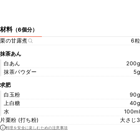
材料
（
6個分
）
栗の甘露煮
6粒
抹茶あん
白あん
200g
抹茶パウダー
5g
求肥
白玉粉
90g
上白糖
40g
水
100ml
片栗粉 (打ち粉)
大さじ3
料理を安全に楽しむための注意事項