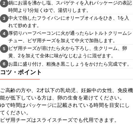
鍋にお湯を沸かし塩、スパゲティを入れパッケージの表記
2
時間より1分短くゆで、湯切りします。
中火で熱したフライパンにオリーブオイルをひき、1を入
3
れて炒めます。
厚切りハーフベーコンに火が通ったらレトルトクリームシ
4
チュー、ピザ用チーズを加えて中火で加熱します。
ピザ用チーズが溶けたら火から下ろし、生クリーム、卵
5
黄、2を加えて全体に味がなじむように混ぜます。
お皿に盛り付け、粗挽き黒こしょうをかけたら完成です。
6
コツ・ポイント
ご高齢の方や、2才以下の乳幼児、妊娠中の女性、免疫機
能が低下している方は、卵の生食を避けてください。

ゆで時間はパッケージに記載されている時間を目安にし
てください。

ピザ用チーズはスライスチーズでも代用できます。