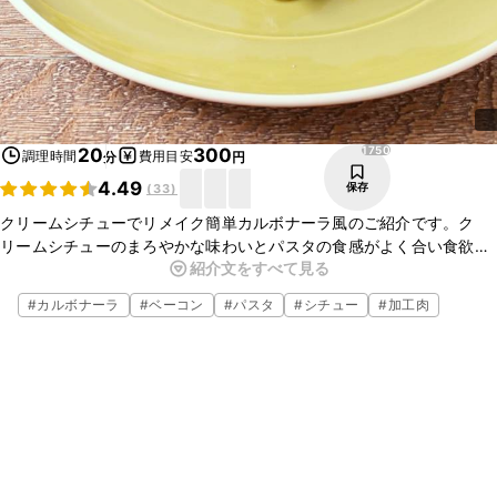
1750
20
300
調理時間
費用目安
分
円
4.49
保存
(
33
)
クリームシチューでリメイク簡単カルボナーラ風のご紹介です。ク
リームシチューのまろやかな味わいとパスタの食感がよく合い食欲を
紹介文をすべて見る
そそります。忙しい時のランチにぴったりの一品です。手軽に揃う材
料でささっと簡単に作れるのでぜひお試しくださいね。
#
カルボナーラ
#
ベーコン
#
パスタ
#
シチュー
#
加工肉