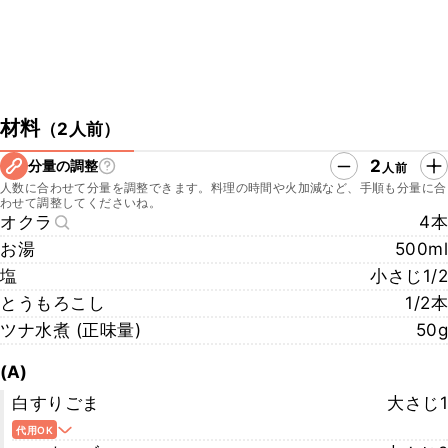
材料
（
2人前
）
2
分量の調整
人前
人数に合わせて分量を調整できます。料理の時間や火加減など、手順も分量に合
わせて調整してくださいね。
オクラ
4本
お湯
500ml
塩
小さじ1/2
とうもろこし
1/2本
ツナ水煮 (正味量)
50g
(A)
白すりごま
大さじ1
代用OK