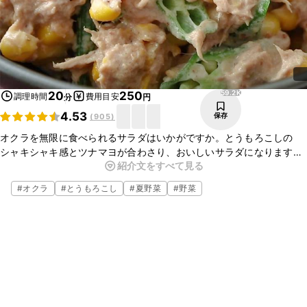
59.2K
20
250
調理時間
費用目安
分
円
4.53
保存
(
905
)
オクラを無限に食べられるサラダはいかがですか。とうもろこしの
シャキシャキ感とツナマヨが合わさり、おいしいサラダになります
紹介文をすべて見る
よ。マヨネーズに白すりごまとしょうゆを入れることでさらに風味豊
かに仕上げました。ぜひ作ってみてくださいね。
#
オクラ
#
とうもろこし
#
夏野菜
#
野菜