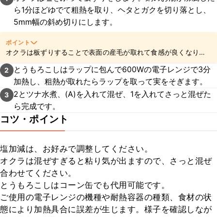
ら1分ほどゆでて粗熱を取り、ヘタとガクを切り落とし、
5mm幅の斜め切りにします。
ポイント
オクラは板ずりすることで表面の産毛が取れて食感が良くなりま
す。
こちら
の動画を参考にしてみてくださいね。
とうもろこしはラップに包んで600Wの電子レンジで3分
2
加熱し、粗熱が取れたらラップを取って実をそぎます。
2とツナ水煮、(A)を入れて混ぜ、1を入れてさっと混ぜた
3
ら完成です。
コツ・ポイント
塩加減は、お好みで調整してください。

オクラは混ぜすぎると粘り気が出ますので、さっと混ぜ
合わせてください。

とうもろこしはコーン缶でも代用可能です。

ご使用の電子レンジの機種や耐熱容器の種類、食材の状
態により加熱具合に誤差が生じます。様子を確認しなが