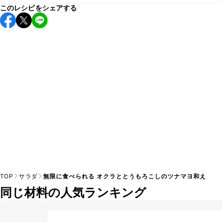
このレシピをシェアする
保存期間は冷蔵で当日中が目安です。なるべくお早めにお召
し上がりください。

A
※日持ちは目安です。
こちら
の注意事項をご確認の上、正し
TOP
サラダ
無限に食べられる オクラととうもろこしのツナマヨ和え
同じ材料の人気ランキング