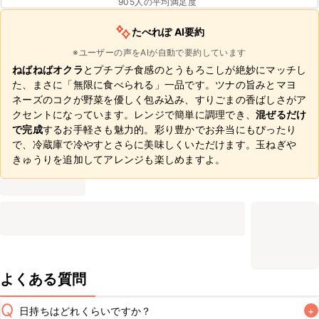
905
人の平均満足度
たべれぽ AI要約
※ユーザーの声をAIが自動で要約しています
ねばねばオクラ
とプチプチ食感のとうもろこしが絶妙にマッチし
た、まさに「無限に食べられる」一品です。ツナの旨みとマヨ
ネーズのコクが野菜を優しく包み込み、すりごまの香ばしさがア
クセントになっています。レンジで簡単に調理でき、
混ぜるだけ
で完成
するお手軽さも魅力的。彩り豊かでお弁当にもぴったり
で、冷蔵庫で冷やすとさらに美味しくいただけます。玉ねぎや
きゅうりを追加してアレンジも楽しめますよ。
よくある質問
Q
日持ちはどれくらいですか？
+