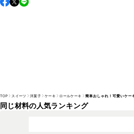
し上がりください。

A
※日持ちは目安です。
こちら
の注意事項をご確認の上、正し
TOP
スイーツ
洋菓子
ケーキ
ロールケーキ
簡単おしゃれ！可愛いケー
同じ材料の人気ランキング