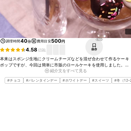
1766
40
500
調理時間
費用目安
分
円
4.58
保存
(
13
)
本来はスポンジ生地にクリームチーズなどを混ぜ合わせて作るケーキ
ポップですが、今回は簡単に市販のロールケーキを使用しました。お
紹介文をすべて見る
好きなデコレーションや、お好きなカラーチョコを使用して、可愛ら
しく仕上げてくだしね。テーブルに並べば盛り上がること間違いなし
#
チョコ
#
バレンタインデー
#
ホワイトデー
#
スイーツ
#
冬（12–
です！