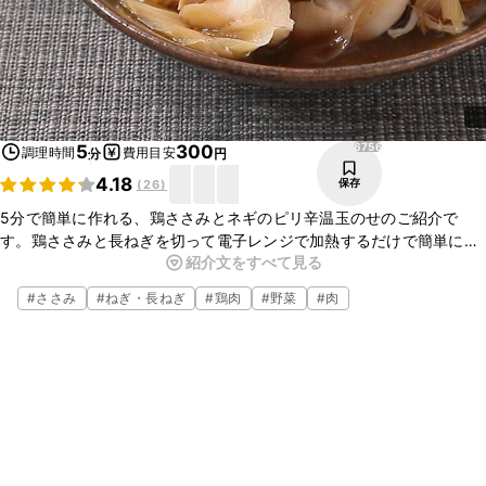
6756
5
300
調理時間
費用目安
分
円
4.18
保存
(
26
)
5分で簡単に作れる、鶏ささみとネギのピリ辛温玉のせのご紹介で
す。鶏ささみと長ねぎを切って電子レンジで加熱するだけで簡単に一
紹介文をすべて見る
品が作れます。ポン酢でさっぱりとした味付けに仕上げました。と
ろっとした温泉卵がアクセントになっています。
#
ささみ
#
ねぎ・長ねぎ
#
鶏肉
#
野菜
#
肉