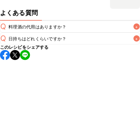
よくある質問
Q
料理酒の代用はありますか？
+
Q
日持ちはどれくらいですか？
+
A
このレシピをシェアする
保存期間は冷蔵で翌日中が目安です。なるべくお早めにお召
し上がりください。

A
※日持ちは目安です。
こちら
の注意事項をご確認の上、正し