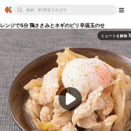
レンジで5分 鶏ささみとネギのピリ辛温玉のせ
ミュートを解除