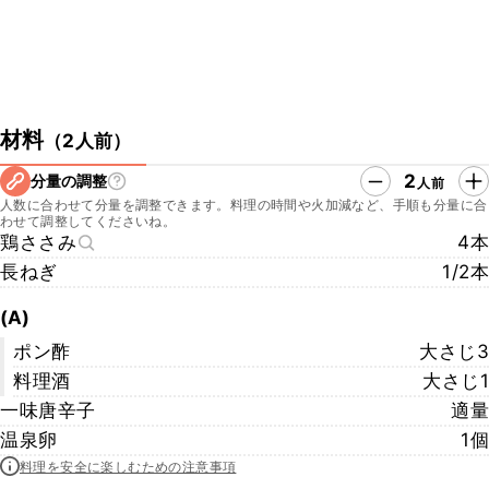
材料
（
2人前
）
2
分量の調整
人前
人数に合わせて分量を調整できます。料理の時間や火加減など、手順も分量に合
わせて調整してくださいね。
鶏ささみ
4本
長ねぎ
1/2本
(A)
ポン酢
大さじ3
料理酒
大さじ1
一味唐辛子
適量
温泉卵
1個
料理を安全に楽しむための注意事項