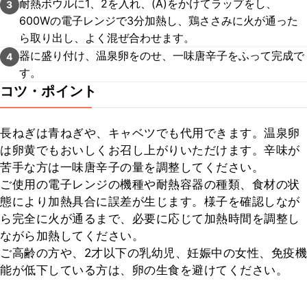
耐熱ボウルに1、2を入れ、(A)をかけてラップをし、
3
600Wの電子レンジで3分加熱し、鶏ささみに火が通った
ら取り出し、よく混ぜ合わせます。
器に盛り付け、温泉卵をのせ、一味唐辛子をふって完成で
4
す。
コツ・ポイント
長ねぎは青ねぎや、キャベツでも代用できます。温泉卵
は卵黄でもおいしくお召し上がりいただけます。辛味が
苦手な方は一味唐辛子の量を調整してください。

ご使用の電子レンジの機種や耐熱容器の種類、食材の状
態により加熱具合に誤差が生じます。様子を確認しなが
ら完全に火が通るまで、必要に応じて加熱時間を調整し
ながら加熱してください。

ご高齢の方や、2才以下の乳幼児、妊娠中の女性、免疫機
能が低下している方は、卵の生食を避けてください。