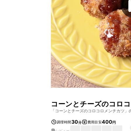
コーンとチーズのコロコ
「
コーンとチーズのコロコロメンチカツ
」
30
400
調理時間
費用目安
分
円
レビュー