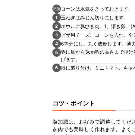
コーンは水気をきっておきます。
準備
玉ねぎはみじん切りにします。
1
ボウルに豚ひき肉、1、溶き卵、(
2
ピザ用チーズ、コーンを入れ、全
3
6等分にし、丸く成形します。薄
4
鍋に底から3cm程の高さまで揚げ
5
げます。
器に盛り付け、ミニトマト、キャ
6
コツ・ポイント
塩加減は、お好みで調整してくだ
き肉でも美味しく作れます。よく