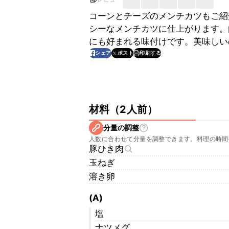
コーンとチーズのメンチカツもご紹
シーなメンチカツに仕上がります。
にも好まれる味付けです。美味しい
印刷する
シェア
ポスト
材料
（
2人前
）
分量の調整
人数に合わせて分量を調整できます。料理の時間
豚ひき肉
玉ねぎ
溶き卵
(A)
塩
ナツメグ