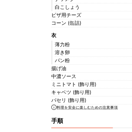
白こしょう
ピザ用チーズ
コーン (缶詰)
衣
薄力粉
溶き卵
パン粉
揚げ油
中濃ソース
ミニトマト (飾り用)
キャベツ (飾り用)
パセリ (飾り用)
料理を安全に楽しむための注意事項
手順