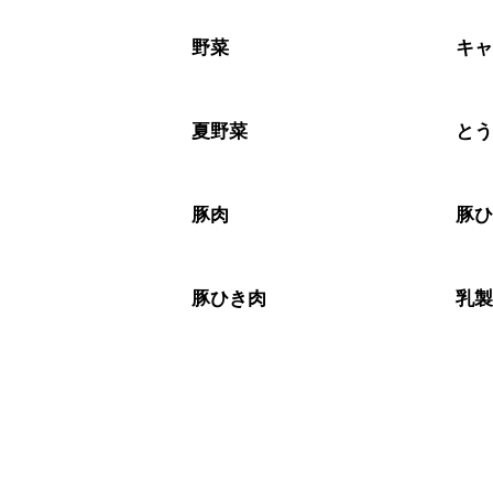
A
※日持ちは目安です。
こちら
野菜
キ
夏野菜
と
豚肉
豚
豚ひき肉
乳