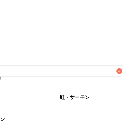
+
リ
なるべくお早めにお召し上がりください。

介
鮭・サーモン
モン