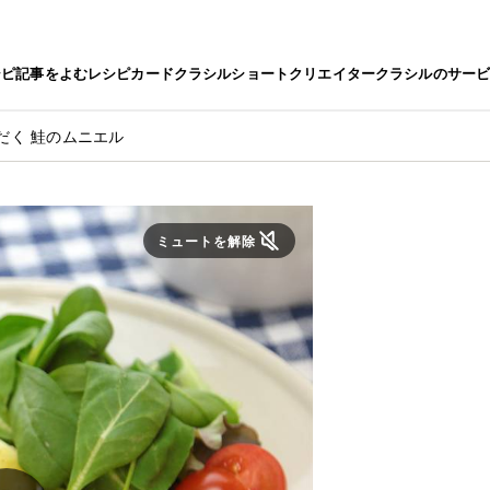
シピ
記事をよむ
レシピカード
クラシルショート
クリエイター
クラシルのサー
だく 鮭のムニエル
ミュートを解除