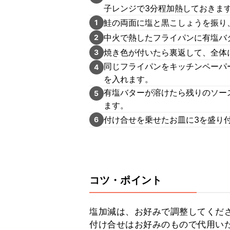
子レンジで3分程加熱しておきま
鮭の両面に塩と黒こしょうを振り
1
中火で熱したフライパンに有塩バ
2
焼き色が付いたら裏返して、全体
3
同じフライパンをキッチンペーパ
4
を入れます。
有塩バターが溶けたら残りのソー
5
ます。
付け合せを乗せたお皿に3を盛り
6
コツ・ポイント
塩加減は、お好みで調整してくださ
付け合せはお好みのもので代用いた