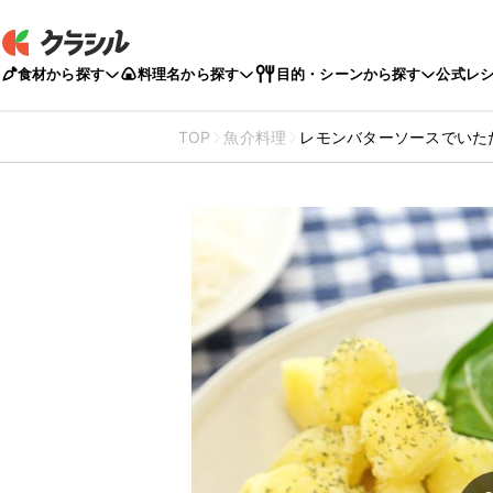
食材から探す
料理名から探す
目的・シーンから探す
公式レ
TOP
魚介料理
レモンバターソースでいた