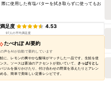
く際に使用した有塩バターを拭き取らずに使ってもお
ピ満足度
4.53
97
人の平均満足度
たべれぽ AI要約
ーの声をAIが自動で要約しています
鮭に、レモンの爽やかな酸味がマッチした一品です。生鮭を使
ンス。ソースは醤油のアクセントが効いていて、
さっぱりとし
バジルを振りかけたり、付け合わせの野菜を添えたりとアレン
める、簡単で美味しい定番レシピです。