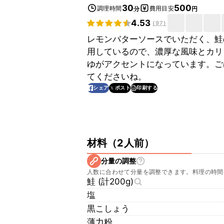
30
500
調理時間
費用目安
分
円
4.53
(
97
)
レモンバターソースでいただく、鮭
用しているので、濃厚な風味とカリ
ゆがアクセントになっています。ご
てくださいね。
印刷する
シェア
ポスト
材料
（
2人前
）
分量の調整
人数に合わせて分量を調整できます。料理の時間
鮭 (計200g)
塩
黒こしょう
薄力粉