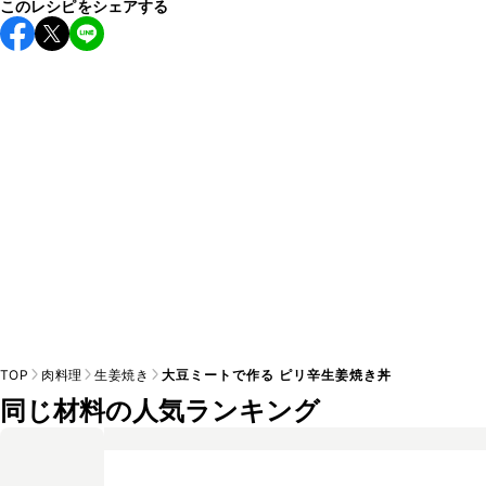
このレシピをシェアする
こちらのレシピは出来たてをお召し上がりいただくことをお
すすめします。

A
※日持ちは目安です。
こちら
の注意事項をご確認の上、正し
TOP
肉料理
生姜焼き
大豆ミートで作る ピリ辛生姜焼き丼
同じ材料の人気ランキング