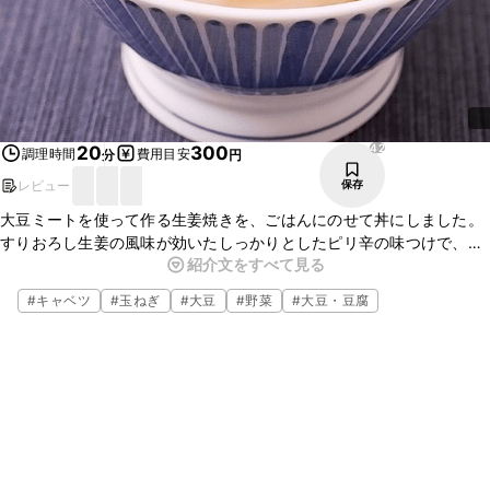
42
20
300
調理時間
費用目安
分
円
レビュー
保存
大豆ミートを使って作る生姜焼きを、ごはんにのせて丼にしました。
すりおろし生姜の風味が効いたしっかりとしたピリ辛の味つけで、白
紹介文をすべて見る
いごはんとの相性も抜群です。ぜひお試しください。
#
キャベツ
#
玉ねぎ
#
大豆
#
野菜
#
大豆・豆腐