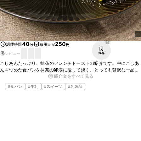
649
40
250
調理時間
費用目安
分
円
レビュー
保存
こしあんたっぷり、抹茶のフレンチトーストの紹介です。中にこしあ
んをつめた食パンを抹茶の卵液に浸して焼く、とっても贅沢な一品で
紹介文をすべて見る
すよ。バニラアイスを添えても、おいしくいただけますよ。ぜひお試
しください。
#
食パン
#
牛乳
#
スイーツ
#
乳製品