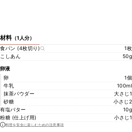
材料
（
1人分
）
食パン (4枚切り)
1枚
こしあん
50g
卵液
卵
1個
牛乳
100ml
抹茶パウダー
大さじ1
砂糖
小さじ2
有塩バター
10g
粉糖 (仕上げ用)
小さじ1
料理を安全に楽しむための注意事項